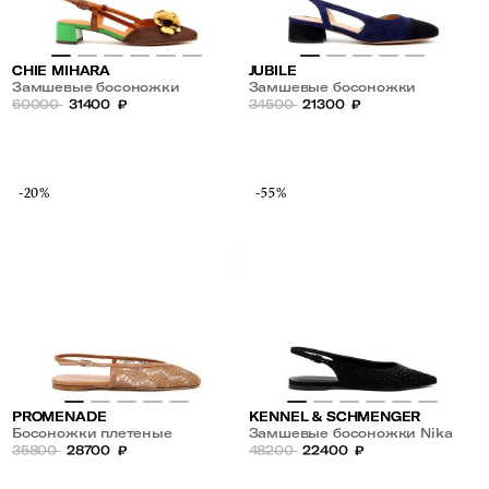
CHIE MIHARA
JUBILE
Замшевые босоножки
Замшевые босоножки
60000
31400
₽
34500
21300
₽
-20%
-55%
PROMENADE
KENNEL & SCHMENGER
Босоножки плетеные
Замшевые босоножки Nika
35800
28700
₽
48200
22400
₽