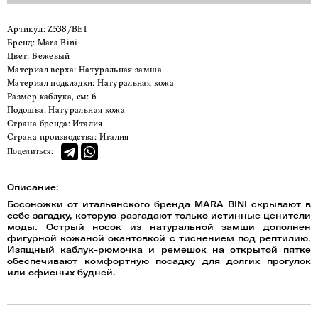
Артикул:
Z538/BEI
Бренд:
Mara Bini
Цвет:
Бежевый
Материал верха:
Натуральная замша
Материал подкладки:
Натуральная кожа
Размер каблука, см:
6
Подошва:
Натуральная кожа
Страна бренда:
Италия
Страна производства:
Италия
Поделиться:
Описание:
Босоножки от итальянского бренда MARA BINI скрывают в
себе загадку, которую разгадают только истинные ценители
моды. Острый носок из натуральной замши дополнен
фигурной кожаной окантовкой с тиснением под рептилию.
Изящный каблук-рюмочка и ремешок на открытой пятке
обеспечивают комфортную посадку для долгих прогулок
или офисных будней.