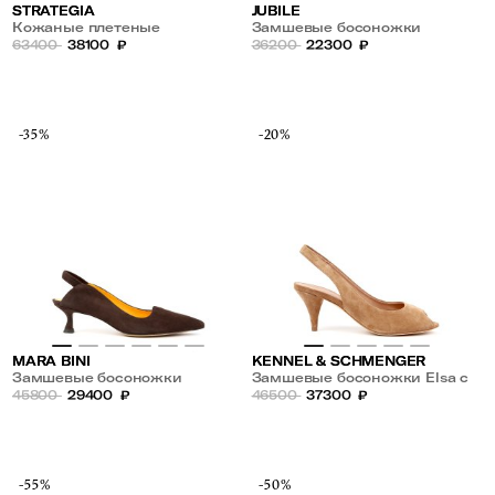
STRATEGIA
JUBILE
Кожаные плетеные
Замшевые босоножки
босоножки
63400
38100
₽
36200
22300
₽
-35%
-20%
MARA BINI
KENNEL & SCHMENGER
Замшевые босоножки
Замшевые босоножки Elsa с
45800
29400
₽
открытым носом
46500
37300
₽
-55%
-50%