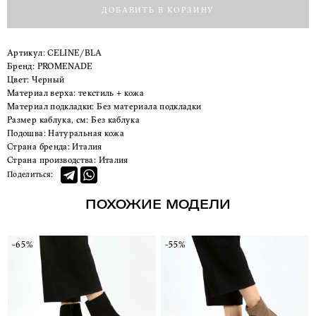
ДОБАВИТЬ В КОРЗИНУ
Артикул:
CELINE/BLA
Бренд:
PROMENADE
Цвет:
Черный
Материал верха:
текстиль + кожа
Материал подкладки:
Без материала подкладки
Размер каблука, см:
Без каблука
Подошва:
Натуральная кожа
Страна бренда:
Италия
Страна производства:
Италия
Поделиться:
ПОХОЖИЕ МОДЕЛИ
-65%
-55%