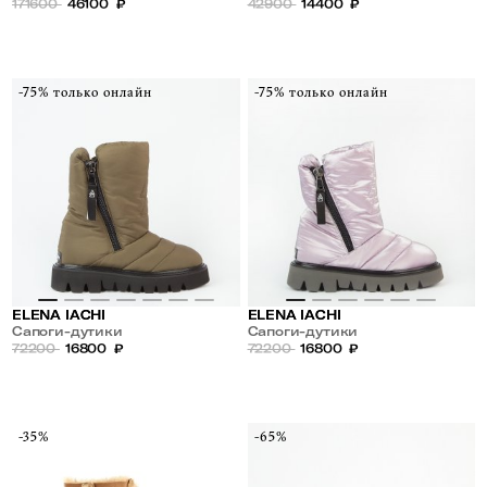
шнуровке
171600
46100
₽
42900
14400
₽
-75% только онлайн
-75% только онлайн
ELENA IACHI
ELENA IACHI
Сапоги-дутики
Сапоги-дутики
72200
16800
₽
72200
16800
₽
-35%
-65%