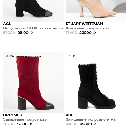
AGL
STUART WEITZMAN
Полусапоги OLGA из замши со
Кожаные полусапоги с
стразами
57000
25100
₽
фигурным каблуком MELENA
75400
23200
₽
100
-80% только онлайн
-35%
GREYMER
AGL
Замшевые полусапоги
Замшевые полусапоги на
78700
17500
₽
меху
66800
42800
₽