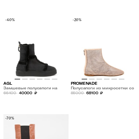
-40%
-20%
AGL
PROMENADE
Замшевые полусапоги на
Полусапоги из микросетки со
меху
66400
40000
₽
стразами
85000
68100
₽
-70%