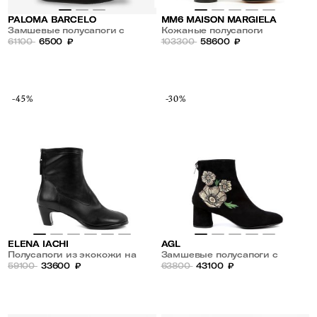
PALOMA BARCELO
MM6 MAISON MARGIELA
Замшевые полусапоги с
Кожаные полусапоги
меховым манжетом
61100
6500
₽
103300
58600
₽
-45%
-30%
ELENA IACHI
AGL
Полусапоги из экокожи на
Замшевые полусапоги с
молнии
59100
33600
₽
вышивкой
63800
43100
₽