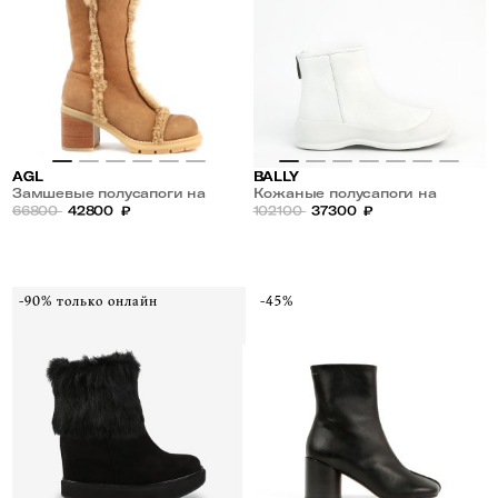
AGL
BALLY
Замшевые полусапоги на
Кожаные полусапоги на
меху
66800
42800
₽
меховой подкладке
102100
37300
₽
-90% только онлайн
-45%