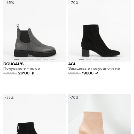
-65%
-70%
DOUCAL'S
AGL
Полусапоги-челси
Замшевые полусапоги на
комбинированные на меху
78000
26100
₽
квадратном каблуке
61200
19800
₽
-55%
-70%