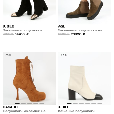
JUBILE
AGL
Замшевые полусапоги
Замшевые полусапоги на
43700
14700
₽
меху
55000
23900
₽
-75%
-65%
CASADEI
JUBILE
Полусапоги из замши на
Кожаные полусапоги