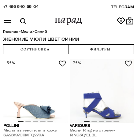
+7 495 540-55-04
TELEGRAM
0
Главная
>
Мюли
>
Синий
ЖЕНСКИЕ МЮЛИ ЦВЕТ СИНИЙ
СОРТИРОВКА
ФИЛЬТРЫ
-55%
-75%
POLLINI
VARIOURS
Мюли из текстиля и кожи
Мюли Ring из стрейч-
SA28197C0MTQ270A
ремешков
RING50/ELBL