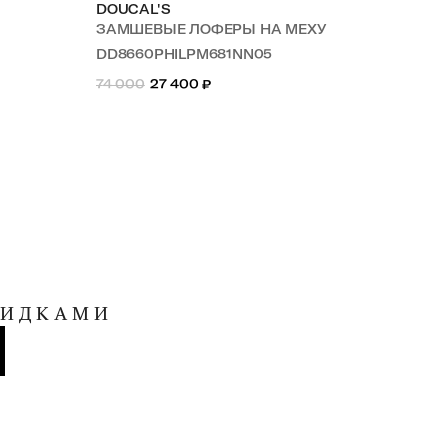
DOUCAL'S
DO
ЗАМШЕВЫЕ ЛОФЕРЫ НА МЕХУ
ЗА
DD8660PHILPM681NN05
DD
74 000
27 400
₽
69 
КИДКАМИ