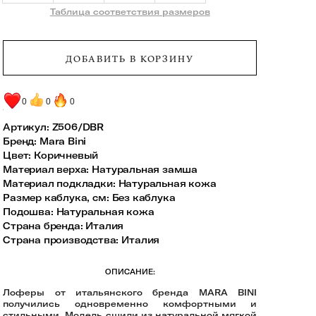
Таблица соответствия размеров
ДОБАВИТЬ В КОРЗИНУ
0
0
0
Артикул:
Z506/DBR
Бренд
:
Mara Bini
Цвет
:
Коричневый
Материал верха
:
Натуральная замша
Материал подкладки
:
Натуральная кожа
Размер каблука, см
:
Без каблука
Подошва
:
Натуральная кожа
Страна бренда
:
Италия
Страна производства
:
Италия
ОПИСАНИЕ:
Лоферы от итальянского бренда MARA BINI
получились одновременно комфортными и
стильными. Модель сшили из натуральной мягкой