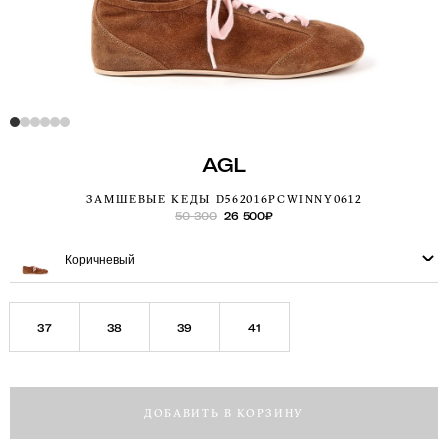
AGL
ЗАМШЕВЫЕ КЕДЫ D562016PCWINNY0612
50 300
26 500
₽
Коричневый
37
38
39
41
ДОБАВИТЬ В КОРЗИНУ