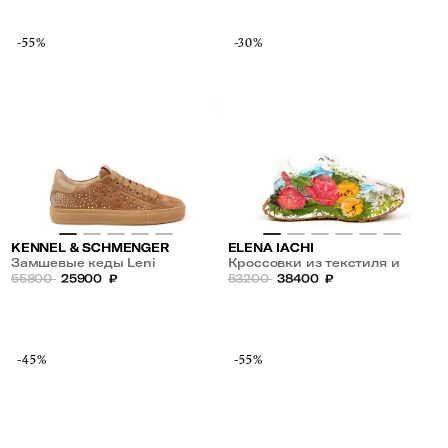
-55%
-30%
KENNEL & SCHMENGER
ELENA IACHI
Замшевые кеды Leni
Кроссовки из текстиля и
55800
25900
₽
замши с рисунком
53200
38400
₽
-45%
-55%