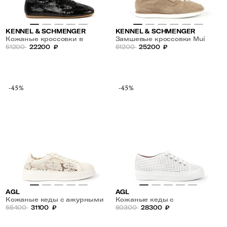
KENNEL & SCHMENGER
KENNEL & SCHMENGER
Кожаные кроссовки в
Замшевые кроссовки Mui
пайетках Drop
51200
22200
₽
51200
25200
₽
-45%
-45%
AGL
AGL
Кожаные кеды с ажурными
Кожаные кеды с
вставками
55400
31100
₽
перфорацией
50300
28300
₽