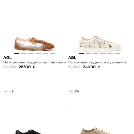
AGL
AGL
Замшевые кеды со вставками
Кожаные кеды с ажурными
из микросетки
50300
26500
₽
вставками
52900
34000
₽
-55%
-50%