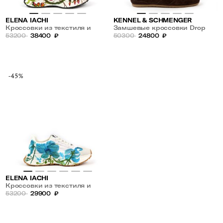
ELENA IACHI
KENNEL & SCHMENGER
Кроссовки из текстиля и
Замшевые кроссовки Drop
замши с рисунком
53200
38400
₽
50300
24800
₽
-45%
ELENA IACHI
Кроссовки из текстиля и
замши с рисунком
53200
29900
₽