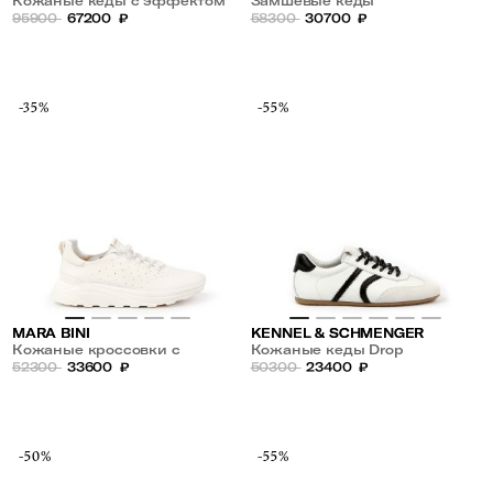
Кожаные кеды с эффектом
Замшевые кеды
омбре
95900
67200
₽
58300
30700
₽
-35%
-55%
MARA BINI
KENNEL & SCHMENGER
Кожаные кроссовки с
Кожаные кеды Drop
перфорацией
52300
33600
₽
50300
23400
₽
-50%
-55%