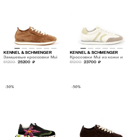
KENNEL & SCHMENGER
KENNEL & SCHMENGER
Замшевые кроссовки Mui
Кроссовки Mui из кожи и
51200
25200
₽
замши
51200
23700
₽
-30%
-50%