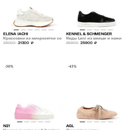
ELENA IACHI
KENNEL & SCHMENGER
Кроссовки из микросетки со
Кеды Leni из замши и кожи
стразами
38000
21300
₽
55800
25900
₽
-30%
-45%
N21
AGL