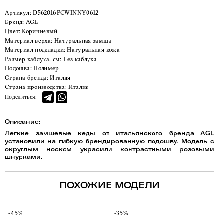
Артикул:
D562016PCWINNY0612
Бренд:
AGL
Цвет:
Коричневый
Материал верха:
Натуральная замша
Материал подкладки:
Натуральная кожа
Размер каблука, см:
Без каблука
Подошва:
Полимер
Страна бренда:
Италия
Страна производства:
Италия
Поделиться:
Описание:
Легкие замшевые кеды от итальянского бренда AGL
установили на гибкую брендированную подошву. Модель с
округлым носком украсили контрастными розовыми
шнурками.
ПОХОЖИЕ МОДЕЛИ
-45%
-35%