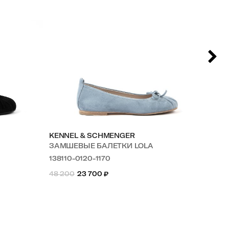
KENNEL & SCHMENGER
KE
ЗАМШЕВЫЕ БАЛЕТКИ LOLA
ЗА
138110-0120-1170
138
48 200
23 700
₽
48 