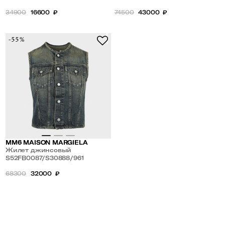
34900
16600
₽
74500
43000
₽
-55%
MM6 MAISON MARGIELA
Жилет джинсовый
S52FB0087/S30888/961
68300
32000
₽