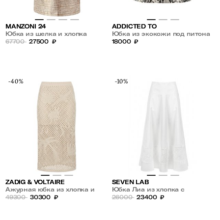
MANZONI 24
ADDICTED TO
Юбка из шелка и хлопка
Юбка из экокожи под питона
67700
27500
₽
18000
₽
-40%
-10%
ZADIG & VOLTAIRE
SEVEN LAB
Ажурная юбка из хлопка и
Юбка Лиа из хлопка с
льна
49300
30300
₽
ажурной вставкой
26000
23400
₽