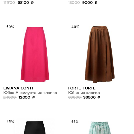
111700
58100
₽
18000
9000
₽
-50%
-40%
LIVIANA CONTI
FORTE_FORTE
Юбка А-силуэта из хлопка
Юбка из хлопка
24000
12000
₽
60600
36500
₽
-45%
-55%