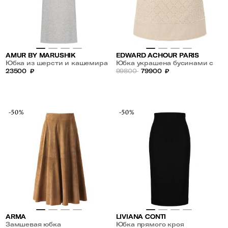
AMUR BY MARUSHIK
EDWARD ACHOUR PARIS
Юбка из шерсти и кашемира
Юбка украшена бусинами с
23500
₽
пайетками
99800
79900
₽
-50%
-50%
ARMA
LIVIANA CONTI
Замшевая юбка
Юбка прямого кроя