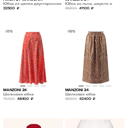
Юбка из шелка двусторонняя
Юбка из льна, шерсти и
32500
₽
шелка
88800
41100
₽
-35%
-50%
MANZONI 24
MANZONI 24
Шелковая юбка
Шелковая юбка
75400
48400
₽
85900
42400
₽