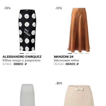
-35%
-35%
ALESSANDRO ENRIQUEZ
MANZONI 24
Юбка миди с разрезом
Шелковая юбка
57100
36600
₽
75400
48400
₽
-20%