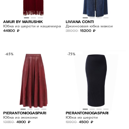
AMUR BY MARUSHIK
LIVIANA CONTI
Юбка из шерсти и кашемира
Джинсовая юбка макси
с бахромой
44900
₽
38000
15200
₽
-65%
-75%
PIERANTONIOGASPARI
PIERANTONIOGASPARI
Юбка из экокожи
Юбка из шерсти
13850
4900
₽
19900
4500
₽