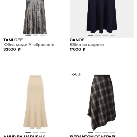
TAMI GEE
CANOE
Юбка миди А-образного
Юбка из шерсти
силуэта
32500
₽
17600
₽
-50%
AMUR BY MARUSHIK
PIERANTONIOGASPARI