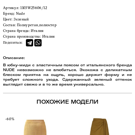
Артикул:
1103W25606/12
Бренд:
Nude
Цвет:
Зеленый
Состав:
Полиуретан,полиэстер
Страна бренда:
Италия
Страна производства:
Италия
Поделиться:
Описание:
В юбку-миди с эластичным поясом от итальянского бренда
NUDE невозможно не влюбиться. Экокожа с деликатным
блеском приятна на ощупь, хорошо держит форму и не
требует сложного ухода. Сдержанный зеленый оттенок
выглядит свежо и в то же время универсально.
ПОХОЖИЕ МОДЕЛИ
-60%