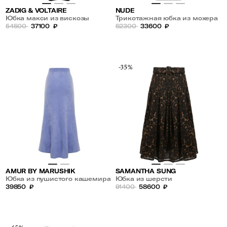
ZADIG & VOLTAIRE
NUDE
Юбка макси из вискозы
Трикотажная юбка из мохера
54500
37100
₽
с пайетками
52300
33600
₽
-35%
AMUR BY MARUSHIK
SAMANTHA SUNG
Юбка из пушистого кашемира
Юбка из шерсти
39850
₽
91400
58600
₽