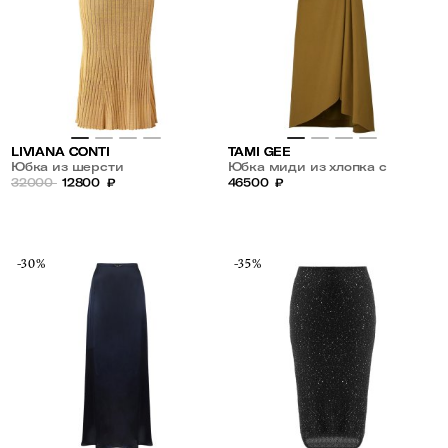
LIVIANA CONTI
TAMI GEE
Юбка из шерсти
Юбка миди из хлопка с
32000
12800
₽
драпировкой по линии талии
46500
₽
-30%
-35%