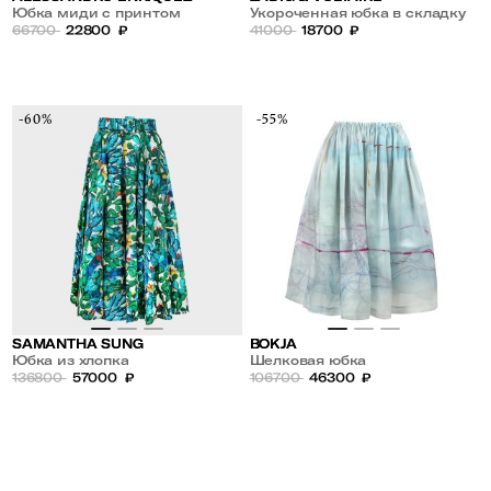
Юбка миди с принтом
Укороченная юбка в складку
66700
22800
₽
на резинке
41000
18700
₽
-60%
-55%
SAMANTHA SUNG
BOKJA
Юбка из хлопка
Шелковая юбка
136800
57000
₽
106700
46300
₽