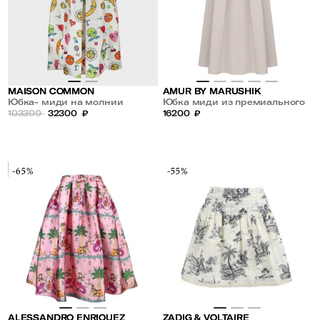
MAISON COMMON
AMUR BY MARUSHIK
Юбка- миди на молнии
Юбка миди из премиального
103300
32300
₽
льна Нежный Беж
16200
₽
-65%
-55%
ALESSANDRO ENRIQUEZ
ZADIG & VOLTAIRE