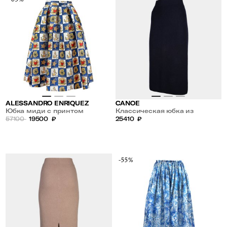
ALESSANDRO ENRIQUEZ
CANOE
Юбка миди с принтом
Классическая юбка из
57100
19500
₽
кашемира и шерсти
25410
₽
-55%