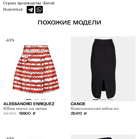
Страна производства:
Китай
Поделиться:
ПОХОЖИЕ МОДЕЛИ
-65%
ALESSANDRO ENRIQUEZ
CANOE
Юбка мини на запах
Классическая юбка из
55400
18900
₽
кашемира и шерсти
25410
₽
-65%