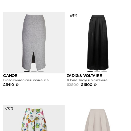
-65%
CANOE
ZADIG & VOLTAIRE
Классическая юбка из
Юбка Jady из сатина
кашемира и шерсти
25410
₽
62800
21500
₽
-70%