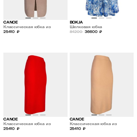
CANOE
BOKJA
Классическая юбка из
Шелковая юбка
кашемира и шерсти
25410
₽
84200
36600
₽
CANOE
CANOE
Классическая юбка из
Классическая юбка из
кашемира и шерсти
25410
₽
кашемира и шерсти
25410
₽