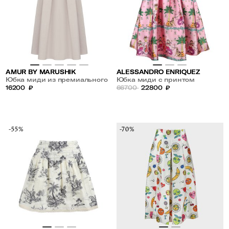
AMUR BY MARUSHIK
ALESSANDRO ENRIQUEZ
Юбка миди из премиального
Юбка миди с принтом
льна Нежный Беж
16200
₽
66700
22800
₽
-55%
-70%