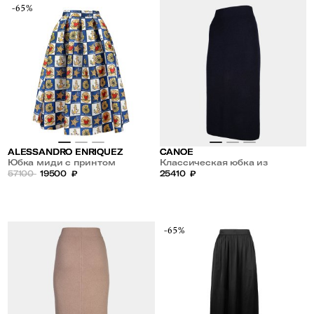
-65%
ALESSANDRO ENRIQUEZ
CANOE
Юбка миди с принтом
Классическая юбка из
57100
19500
₽
кашемира и шерсти
25410
₽
-65%