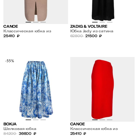
CANOE
ZADIG & VOLTAIRE
Классическая юбка из
Юбка Jady из сатина
кашемира и шерсти
25410
₽
62800
21500
₽
-55%
BOKJA
CANOE
Шелковая юбка
Классическая юбка из
84200
36600
₽
кашемира и шерсти
25410
₽