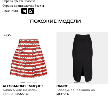
Страна бренда:
Россия
Страна производства:
Россия
Поделиться:
ПОХОЖИЕ МОДЕЛИ
-65%
ALESSANDRO ENRIQUEZ
CANOE
Юбка мини на запах
Классическая юбка из
55400
18900
₽
кашемира и шерсти
25410
₽