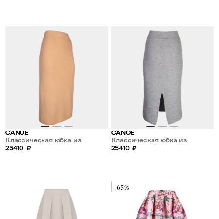
CANOE
CANOE
Классическая юбка из
Классическая юбка из
кашемира и шерсти
25410
₽
кашемира и шерсти
25410
₽
-65%