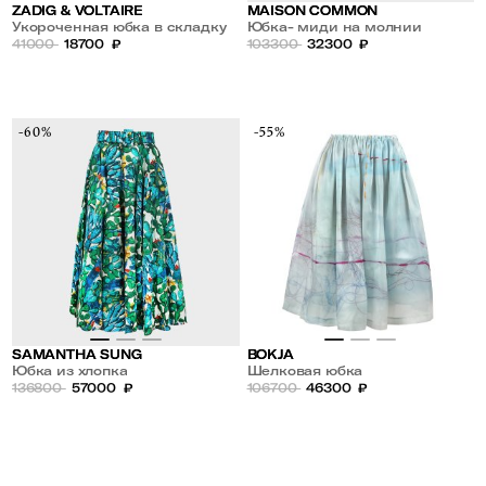
ZADIG & VOLTAIRE
MAISON COMMON
Укороченная юбка в складку
Юбка- миди на молнии
на резинке
41000
18700
₽
103300
32300
₽
-60%
-55%
SAMANTHA SUNG
BOKJA
Юбка из хлопка
Шелковая юбка
136800
57000
₽
106700
46300
₽