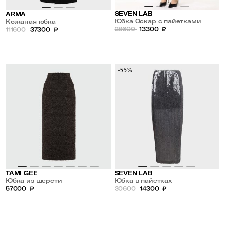
SEVEN LAB
ARMA
Юбка Оскар с пайетками
Кожаная юбка
28600
13300
₽
111600
37300
₽
-55%
TAMI GEE
SEVEN LAB
Юбка из шерсти
Юбка в пайетках
57000
₽
30600
14300
₽