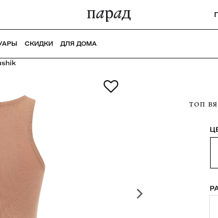
УАРЫ
СКИДКИ
ДЛЯ ДОМА
ushik
ТОП В
Ц
Р