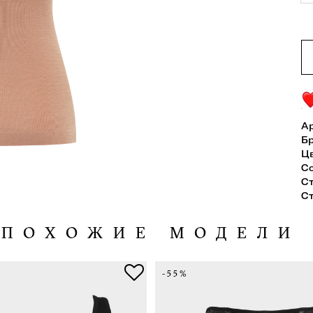
Ар
Б
Ц
С
С
С
ПОХОЖИЕ МОДЕЛИ
-55%