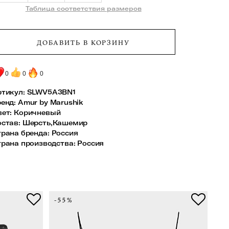
Таблица соответствия размеров
ДОБАВИТЬ В КОРЗИНУ
0
0
0
тикул:
SLWV5A3BN1
ренд
:
Amur by Marushik
вет
:
Коричневый
остав
:
Шерсть,Кашемир
трана бренда
:
Россия
трана производства
:
Россия
-55%
-7