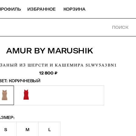
ПРОФИЛЬ
ИЗБРАННОЕ
КОРЗИНА
ПОИСК
AMUR BY MARUSHIK
ЯЗАНЫЙ ИЗ ШЕРСТИ И КАШЕМИРА
SLWV5A3BN1
12 800
₽
ВЕТ:
КОРИЧНЕВЫЙ
АЗМЕР:
S
M
L