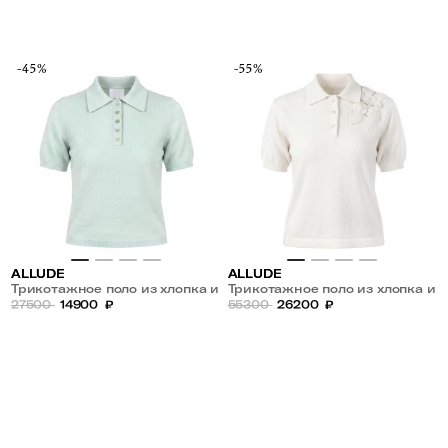
кашемира
кашемира
-45%
-55%
ALLUDE
ALLUDE
Трикотажное поло из хлопка и
Трикотажное поло из хлопка и
кашемира
27500
14900
₽
кашемира с вышивкой
55300
26200
₽