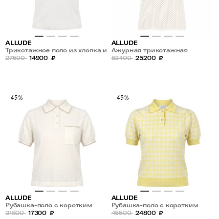
ALLUDE
ALLUDE
Трикотажное поло из хлопка и
Ажурная трикотажная
кашемира
27500
14900
₽
рубашка-поло
53400
25200
₽
-45%
-45%
ALLUDE
ALLUDE
Рубашка-поло с коротким
Рубашка-поло с коротким
рукавом из хлопка, шелка и
31800
17300
₽
рукавом из шерсти и
45500
24800
₽