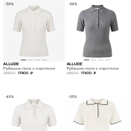
-50%
-50%
ALLUDE
ALLUDE
Рубашка-поло с коротким
Рубашка-поло с коротким
рукавом из шерсти
36500
17400
₽
рукавом из шерсти
36500
17400
₽
-45%
-55%