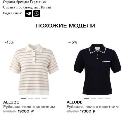
Страна бренда:
Германия
Страна производства:
Китай
Поделиться:
ПОХОЖИЕ МОДЕЛИ
-45%
-45%
ALLUDE
ALLUDE
Рубашка-поло с коротким
Рубашка-поло с коротким
рукавом в полоску из хлопка и
34900
19000
₽
рукавом из хлопка и
31800
17300
₽
кашемира
кашемира