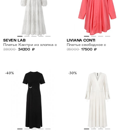
SEVEN LAB
LIVIANA CONTI
Платье Кантри из хлопка с
Платье свободное с
ажурными вставками
38000
34200
₽
длинными рукавами
35000
17500
₽
-40%
-30%