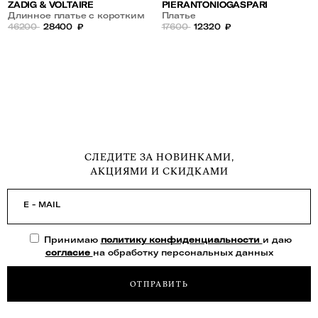
ZADIG & VOLTAIRE
PIERANTONIOGASPARI
Длинное платье с коротким
Платье
рукавом из хлопка
46200
28400
₽
17600
12320
₽
СЛЕДИТЕ ЗА НОВИНКАМИ,
АКЦИЯМИ И СКИДКАМИ
E - MAIL
Принимаю
политику конфиденциальности
и даю
согласие
на обработку персональных данных
ОТПРАВИТЬ