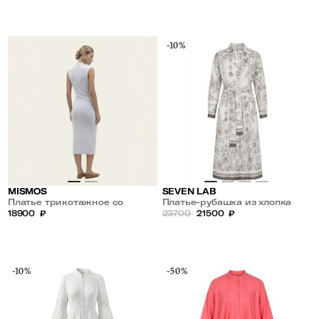
-10%
MISMOS
SEVEN LAB
Платье трикотажное со
Платье-рубашка из хлопка
сборкой
18900
₽
23700
21500
₽
-10%
-50%