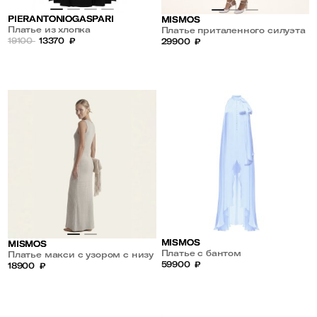
PIERANTONIOGASPARI
MISMOS
Платье из хлопка
Платье приталенного силуэта
19100
13370
₽
с вырезом под грудью
29900
₽
MISMOS
MISMOS
Платье с бантом
Платье макси с узором с низу
59900
₽
18900
₽