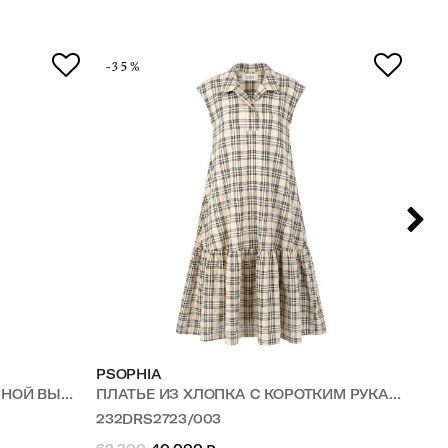
-35%
-4
PSOPHIA
ZA
 ВЫШИВКОЙ
ПЛАТЬЕ ИЗ ХЛОПКА С КОРОТКИМ РУКАВОМ В КЛЕТКУ
ПЛ
232DRS2723/003
W