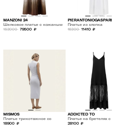
MANZONI 24
PIERANTONIOGASPARI
Шелковое платье с кожаным
Платье из хлопка
ремнем
153000
79500
₽
16300
11410
₽
MISMOS
ADDICTED TO
Платье трикотажное со
Платье на бретелях с
сборкой
18900
₽
кружевом
28100
₽