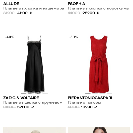
ALLUDE
PSOPHIA
Платье из хлопка и кашемира
Платье из хлопка с короткими
81200
41100
₽
рукавами
44000
28200
₽
-40%
-30%
ZADIG & VOLTAIRE
PIERANTONIOGASPARI
Платье из шелка с кружевом
Платье с поясом
91500
52800
₽
14700
10290
₽