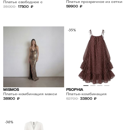
Платье прозрачное из сетки
Платье свободное с
59900
₽
длинными рукавами
35000
17500
₽
-35%
PSOPHIA
MISMOS
Платье-комбинация
Платье-комбинация макси
свободного кроя из хлопка и
52700
33800
₽
38900
₽
шелка
-30%