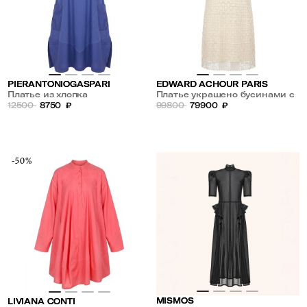
PIERANTONIOGASPARI
EDWARD ACHOUR PARIS
Платье из хлопка
Платье украшено бусинами с
12500
8750
₽
пайетками
99800
79900
₽
-50%
MISMOS
LIVIANA CONTI