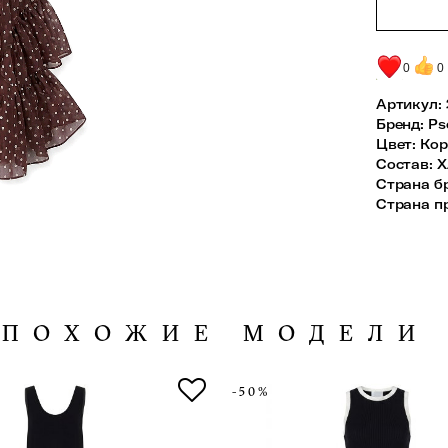
0
0
Артикул:
Бренд
:
Ps
Цвет
:
Кор
Состав
:
Х
Страна б
Страна п
ПОХОЖИЕ МОДЕЛИ
-50%