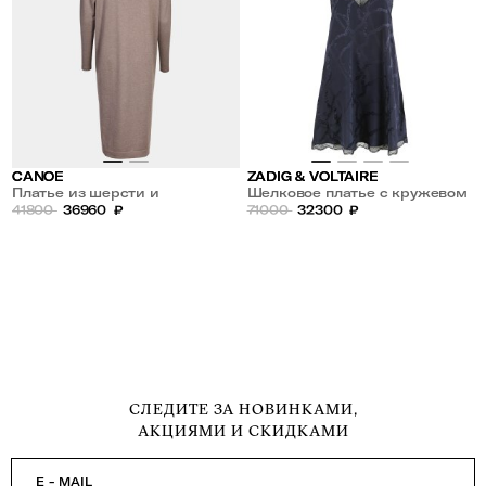
CANOE
ZADIG & VOLTAIRE
Платье из шерсти и
Шелковое платье с кружевом
кашемира
41800
36960
₽
71000
32300
₽
СЛЕДИТЕ ЗА НОВИНКАМИ,
АКЦИЯМИ И СКИДКАМИ
E - MAIL