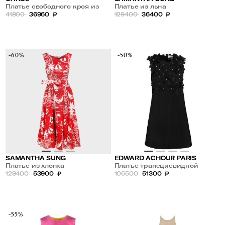
Платье свободного кроя из
Платье из льна
кашемира,шелка и шерсти
41800
36960
₽
129400
36400
₽
-60%
-50%
SAMANTHA SUNG
EDWARD ACHOUR PARIS
Платье из хлопка
Платье трапециевидной
129400
53900
₽
формы с 3D рисунком в виде
105500
51300
₽
цветка
-55%