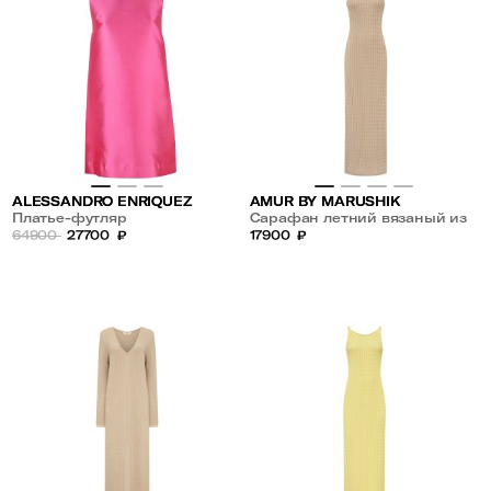
ALESSANDRO ENRIQUEZ
AMUR BY MARUSHIK
Платье-футляр
Сарафан летний вязаный из
64900
27700
₽
хлопка Ореховый Бисквит
17900
₽