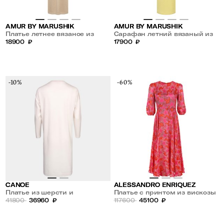
AMUR BY MARUSHIK
AMUR BY MARUSHIK
Платье летнее вязаное из
Сарафан летний вязаный из
хлопка Ореховый Бисквит
18900
₽
хлопка Сливочное Масло
17900
₽
-10%
-60%
CANOE
ALESSANDRO ENRIQUEZ
Платье из шерсти и
Платье с принтом из вискозы
кашемира
41800
36960
₽
и шелка
117600
45100
₽