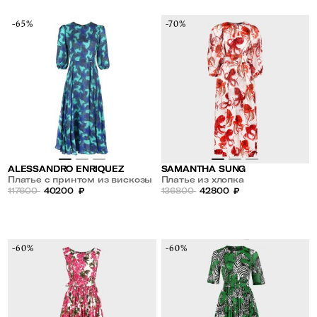
-65%
-70%
ALESSANDRO ENRIQUEZ
SAMANTHA SUNG
Платье с принтом из вискозы
Платье из хлопка
и шелка
117600
40200
₽
136800
42800
₽
-60%
-60%