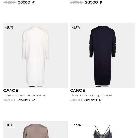
кашемира
41800
36960
₽
разноцветный принт
66700
28500
₽
-10%
-10%
CANOE
CANOE
Платье из шерсти и
Платье из шерсти и
кашемира
41800
36960
₽
кашемира
41800
36960
₽
-10%
-55%