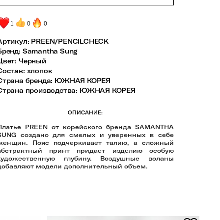
1
0
0
Артикул:
PREEN/PENCILCHECK
Бренд
:
Samantha Sung
Цвет
:
Черный
Состав
:
хлопок
Страна бренда
:
ЮЖНАЯ КОРЕЯ
Страна производства
:
ЮЖНАЯ КОРЕЯ
ОПИСАНИЕ:
Платье PREEN от корейского бренда SAMANTHA
SUNG создано для смелых и уверенных в себе
женщин. Пояс подчеркивает талию, а сложный
абстрактный принт придает изделию особую
художественную глубину. Воздушные воланы
добавляют модели дополнительный объем.