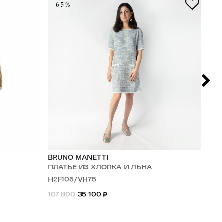
-65%
-7
BRUNO MANETTI
SA
ПЛАТЬЕ ИЗ ХЛОПКА И ЛЬНА
ПЛ
H2F105/VH75
ED
107 800
35 100
₽
125