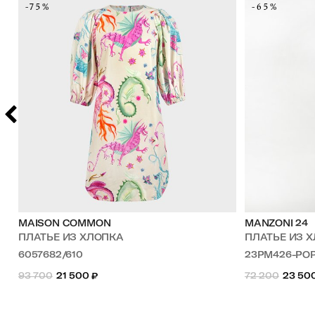
-75%
-65%
MAISON COMMON
MANZONI 24
ПЛАТЬЕ ИЗ ХЛОПКА
ПЛАТЬЕ ИЗ ХЛ
6057682/610
23PM426-PO
93 700
21 500
₽
72 200
23 50