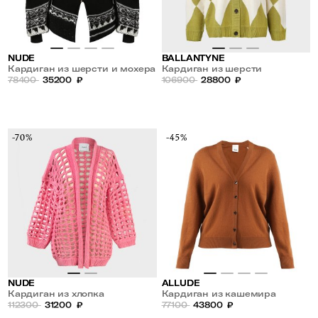
NUDE
BALLANTYNE
Кардиган из шерсти и мохера
Кардиган из шерсти
на молнии
78400
35200
₽
106900
28800
₽
-70%
-45%
NUDE
ALLUDE
Кардиган из хлопка
Кардиган из кашемира
112300
31200
₽
77100
43800
₽