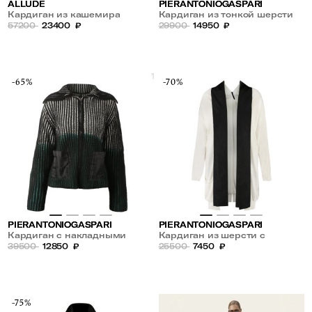
ALLUDE
PIERANTONIOGASPARI
Кардиган из кашемира
Кардиган из тонкой шерсти
57200
23400
₽
29900
14950
₽
-65%
-70%
PIERANTONIOGASPARI
PIERANTONIOGASPARI
Кардиган с накладными
Кардиган из шерсти с
карманами из органзы
39500
12850
₽
карманами
25500
7450
₽
-75%