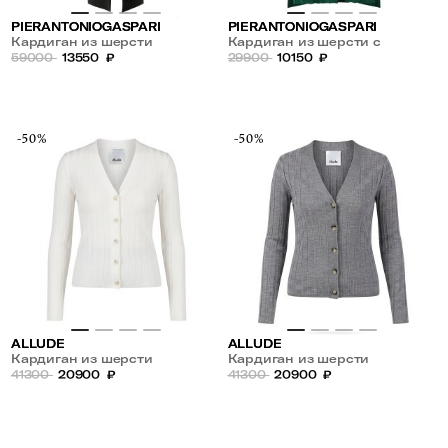
PIERANTONIOGASPARI
PIERANTONIOGASPARI
Кардиган из шерсти
Кардиган из шерсти с
59000
13550
₽
карманами
29900
10150
₽
-50%
-50%
ALLUDE
ALLUDE
Кардиган из шерсти
Кардиган из шерсти
41300
20900
₽
41300
20900
₽