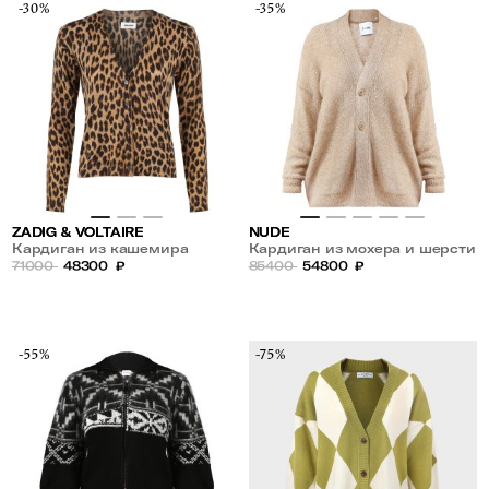
-30%
-35%
ZADIG & VOLTAIRE
NUDE
Кардиган из кашемира
Кардиган из мохера и шерсти
71000
48300
₽
в пайетках
85400
54800
₽
-55%
-75%