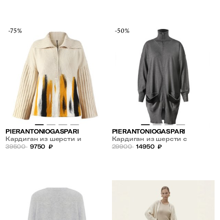
-75%
-50%
PIERANTONIOGASPARI
PIERANTONIOGASPARI
Кардиган из шерсти и
Кардиган из шерсти с
кашемира
39500
9750
₽
карманами
29900
14950
₽