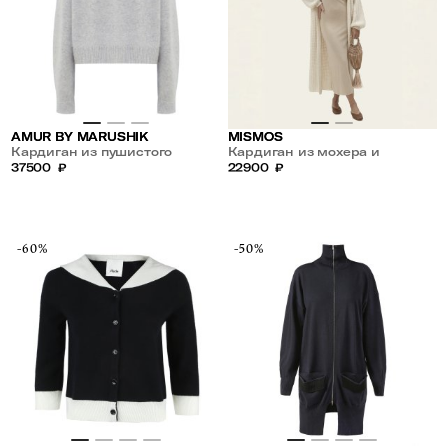
AMUR BY MARUSHIK
MISMOS
Кардиган из пушистого
Кардиган из мохера и
кашемира
37500
₽
кашемира
22900
₽
-60%
-50%