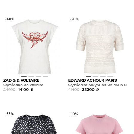
-40%
-20%
ZADIG & VOLTAIRE
EDWARD ACHOUR PARIS
Футболка из хлопка
Футболка ажурная из льна и
24400
14100
₽
шелка
41400
33200
₽
-55%
-10%