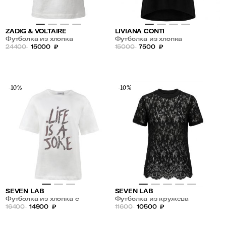
ZADIG & VOLTAIRE
LIVIANA CONTI
Футболка из хлопка
Футболка из хлопка
24400
15000
₽
15000
7500
₽
-10%
-10%
SEVEN LAB
SEVEN LAB
Футболка из хлопка с
Футболка из кружева
надписью из страз
16400
14900
₽
11600
10500
₽