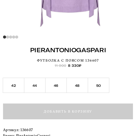
PIERANTONIOGASPARI
ФУТБОЛКА С ПОЯСОМ 1З6607
11 900
8 330
₽
42
44
46
48
50
ДОБАВИТЬ В КОРЗИНУ
Артикул:
1З6607
Бренд:
PierAntonioGaspari