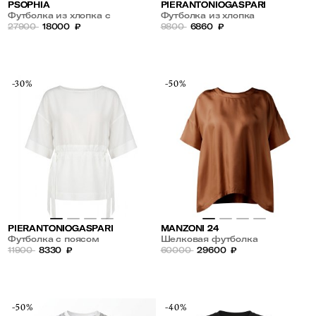
PSOPHIA
PIERANTONIOGASPARI
Футболка из хлопка с
Футболка из хлопка
вырезом на одно плечо
27900
18000
₽
9800
6860
₽
-30%
-50%
PIERANTONIOGASPARI
MANZONI 24
Футболка с поясом
Шелковая футболка
11900
8330
₽
60000
29600
₽
-50%
-40%