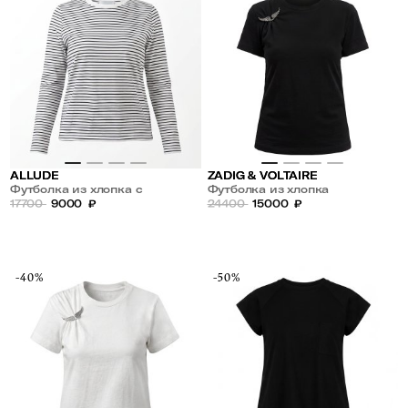
ALLUDE
ZADIG & VOLTAIRE
Футболка из хлопка с
Футболка из хлопка
длинным рукавом
17700
9000
₽
24400
15000
₽
-40%
-50%