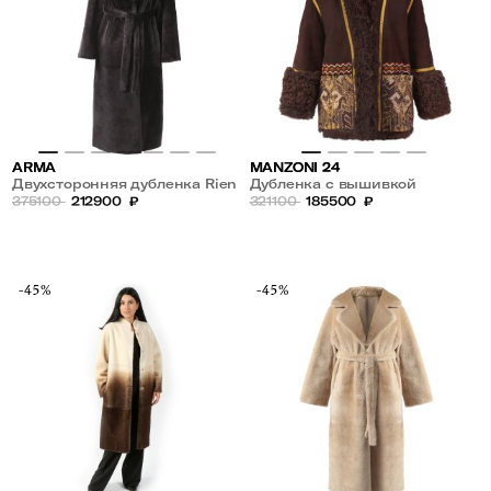
ARMA
MANZONI 24
Двухсторонняя дубленка Rien
Дубленка с вышивкой
375100
212900
₽
321100
185500
₽
-45%
-45%