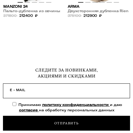
MANZONI 24
ARMA
Пальто-дубленка из овчины
Двухсторонняя дубленка Rien
двустороннее
371800
212400
₽
из овчины
375100
212900
₽
СЛЕДИТЕ ЗА НОВИНКАМИ,
АКЦИЯМИ И СКИДКАМИ
E - MAIL
Принимаю
политику конфиденциальности
и даю
согласие
на обработку персональных данных
ОТПРАВИТЬ