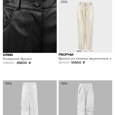
-60%
-70%
PSOPHIA
ARMA
Брюки из хлопка зауженные к
Кожаные брюки
низу
32400
10500
₽
116000
45200
₽
-70%
-70%