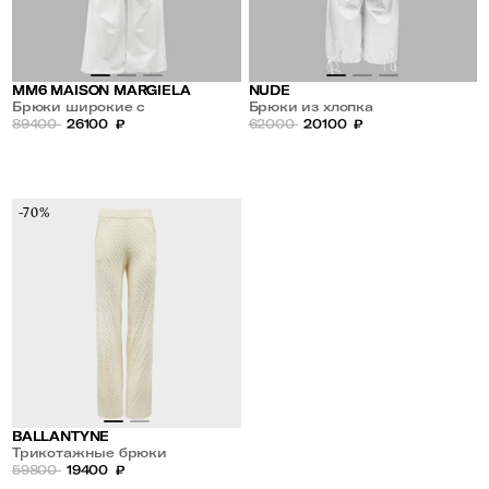
MM6 MAISON MARGIELA
NUDE
Брюки широкие с
Брюки из хлопка
накладными карманами
89400
26100
₽
62000
20100
₽
-70%
BALLANTYNE
Трикотажные брюки
59800
19400
₽