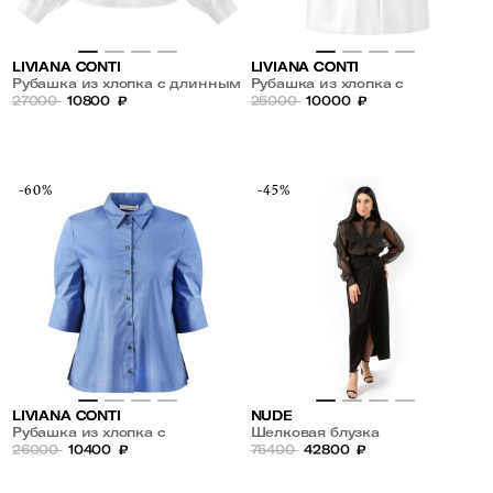
LIVIANA CONTI
LIVIANA CONTI
Рубашка из хлопка с длинным
Рубашка из хлопка с
рукавом
27000
10800
₽
драпировкой по горловине
25000
10000
₽
-60%
-45%
LIVIANA CONTI
NUDE
Рубашка из хлопка с
Шелковая блузка
разрезами
26000
10400
₽
75400
42800
₽