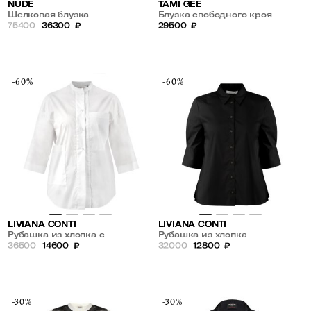
NUDE
TAMI GEE
Шелковая блузка
Блузка свободного кроя
75400
36300
₽
29500
₽
-60%
-60%
LIVIANA CONTI
LIVIANA CONTI
Рубашка из хлопка с
Рубашка из хлопка
карманами
36500
14600
₽
32000
12800
₽
-30%
-30%