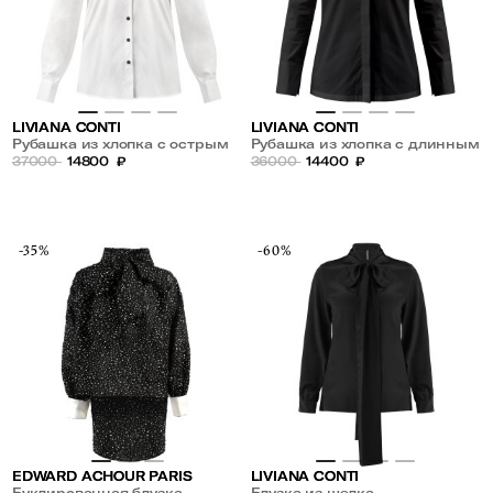
LIVIANA CONTI
LIVIANA CONTI
Рубашка из хлопка с острым
Рубашка из хлопка с длинным
воротником
37000
14800
₽
рукавом
36000
14400
₽
-35%
-60%
EDWARD ACHOUR PARIS
LIVIANA CONTI
Буклированная блузка
Блузка из шелка