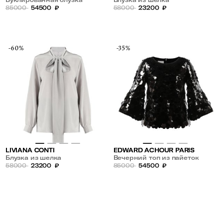
удлиненная сзади
85000
54500
₽
58000
23200
₽
-60%
-35%
LIVIANA CONTI
EDWARD ACHOUR PARIS
Блузка из шелка
Вечерний топ из пайеток
58000
23200
₽
85000
54500
₽