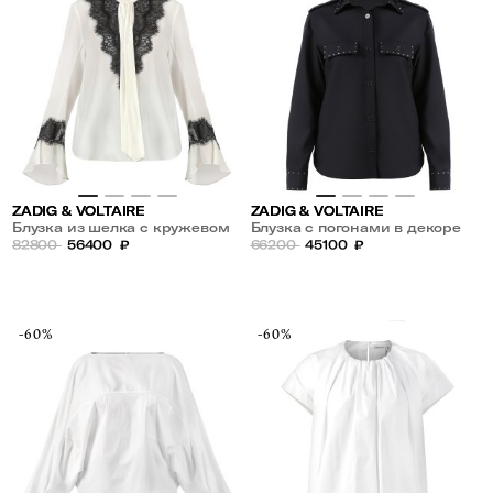
ZADIG & VOLTAIRE
ZADIG & VOLTAIRE
Блузка из шелка с кружевом
Блузка с погонами в декоре
82800
56400
₽
из страз
66200
45100
₽
-60%
-60%