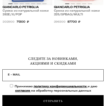
GIANCARLO PETRIGLIA
GIANCARLO PETRIGLIA
Сумка из натуральной кожи
Сумка из натуральной кожи
POP
282E/X/POP
MULTI
225/SPBAG/MULTI
202900
71300
₽
296300
87700
₽
СЛЕДИТЕ ЗА НОВИНКАМИ,
АКЦИЯМИ И СКИДКАМИ
E - MAIL
Принимаю
политику конфиденциальности
и даю
согласие
на обработку персональных данных
ОТПРАВИТЬ