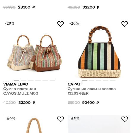
35300
28300
₽
40200
32200
₽
-20%
-20%
VIAMAILBAG
CAPAF
Сумка плетеная
Сумка из лозы и хлопка
CAYOS.MULT.M02
13263/NER
40200
32200
₽
65500
52400
₽
-60%
-65%