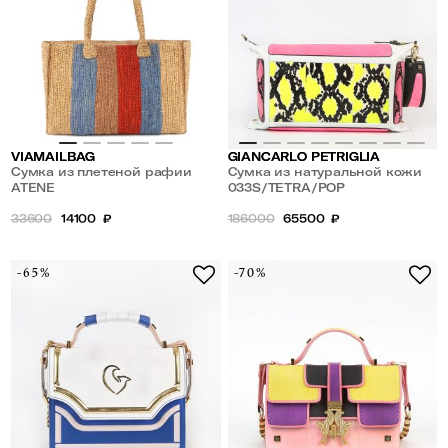
VIAMAILBAG
GIANCARLO PETRIGLIA
Сумка из плетеной рафии
Сумка из натуральной кожи
ATENE
TETRA
033S/TETRA/POP
33600
14100
₽
186000
65500
₽
-65%
-70%