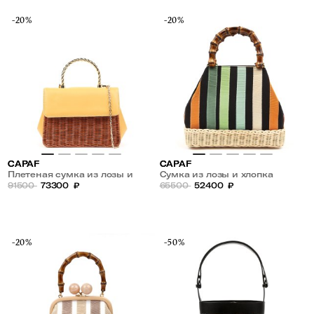
-20%
-20%
CAPAF
CAPAF
Плетеная сумка из лозы и
Сумка из лозы и хлопка
кожи
91500
73300
₽
65500
52400
₽
-20%
-50%