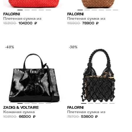
FALORNI
FALORNI
Плетеная сумка из
Плетеная сумка из
натуральной кожи
153100
104200
₽
натуральной кожи
115900
78900
₽
-40%
-30%
ZADIG & VOLTAIRE
FALORNI
Кожаная сумка
Плетеная сумка из
108100
66300
₽
натуральной кожи
78700
53600
₽