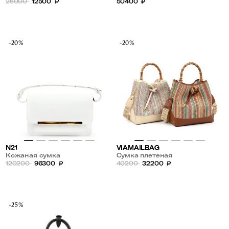
25000
12500
₽
50400
₽
-20%
-20%
N21
VIAMAILBAG
Кожаная сумка
Сумка плетеная
120200
96300
₽
40200
32200
₽
-25%