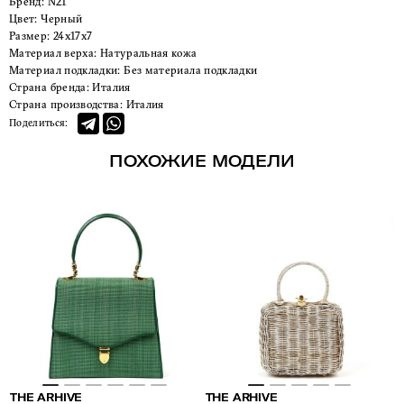
Бренд:
N21
Цвет:
Черный
Размер:
24x17x7
Материал верха:
Натуральная кожа
Материал подкладки:
Без материала подкладки
Страна бренда:
Италия
Страна производства:
Италия
Поделиться:
ПОХОЖИЕ МОДЕЛИ
THE ARHIVE
THE ARHIVE