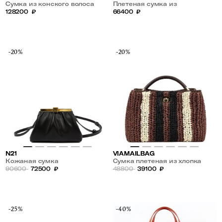
Сумка из конского волоса
Плетеная сумка из
128200
₽
металлической проволоки
66400
₽
-20%
-20%
N21
VIAMAILBAG
Кожаная сумка
Сумка плетеная из хлопка
90600
72500
₽
48800
39100
₽
-25%
-40%