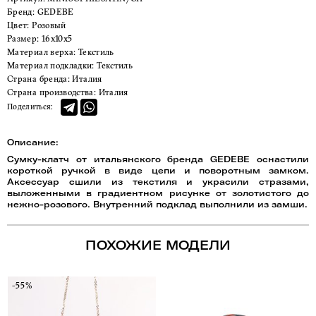
Бренд:
GEDEBE
Цвет:
Розовый
Размер:
16x10x5
Материал верха:
Текстиль
Материал подкладки:
Текстиль
Страна бренда:
Италия
Страна производства:
Италия
Поделиться:
Описание:
Сумку-клатч от итальянского бренда GEDEBE оснастили
короткой ручкой в виде цепи и поворотным замком.
Аксессуар сшили из текстиля и украсили стразами,
выложенными в градиентном рисунке от золотистого до
нежно-розового. Внутренний подклад выполнили из замши.
ПОХОЖИЕ МОДЕЛИ
-55%