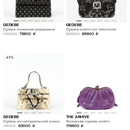
GEDEBE
GEDEBE
Сумка кожаная украшена
Сумка-клатч из текстиля
стразами
140200
75800
₽
украшена стразами
166300
89900
₽
-45%
GEDEBE
THE ARHIVE
Сумка из натуральной кожи
Кожаная сумка-клатч
116400
63000
₽
178600
₽