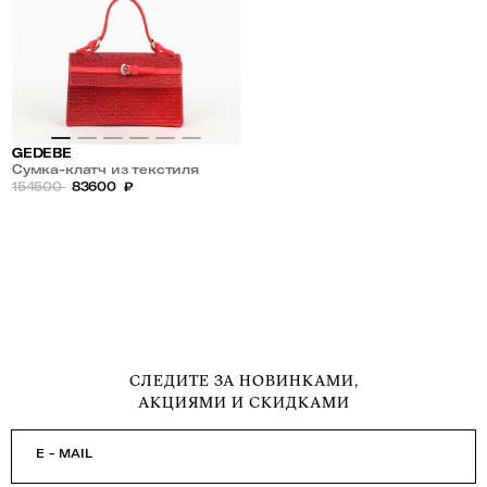
GEDEBE
Сумка-клатч из текстиля
украшена стразами
154500
83600
₽
СЛЕДИТЕ ЗА НОВИНКАМИ,
АКЦИЯМИ И СКИДКАМИ
E - MAIL