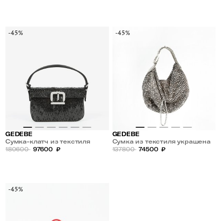
-45%
-45%
GEDEBE
GEDEBE
Сумка-клатч из текстиля
Сумка из текстиля украшена
украшена стразами
180600
97600
₽
стразами
137800
74500
₽
-45%