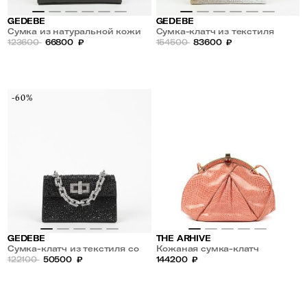
GEDEBE
GEDEBE
Сумка из натуральной кожи
Сумка-клатч из текстиля
123600
66800
₽
украшена стразами
154500
83600
₽
-60%
GEDEBE
THE ARHIVE
Сумка-клатч из текстиля со
Кожаная сумка-клатч
стразами MINISOPHIE
122100
50500
₽
144200
₽