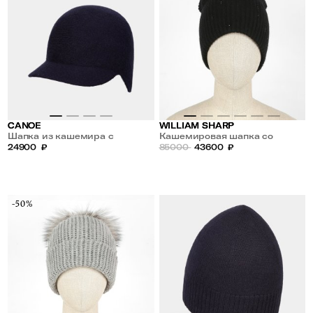
CANOE
WILLIAM SHARP
Шапка из кашемира с
Кашемировая шапка со
козырьком
24900
₽
стразами Swarovski
85000
43600
₽
-50%