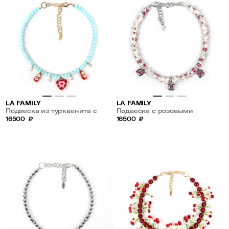
LA FAMILY
LA FAMILY
Подвеска из турквенита с
Подвеска с розовыми
красным сердцем и
16500
₽
цирконами
16500
₽
матрешками