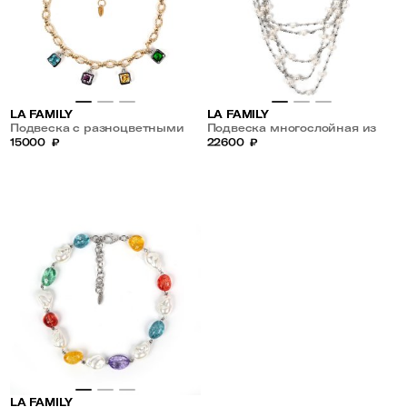
LA FAMILY
LA FAMILY
Подвеска с разноцветными
Подвеска многослойная из
цирконами
15000
₽
жемчуга
22600
₽
LA FAMILY