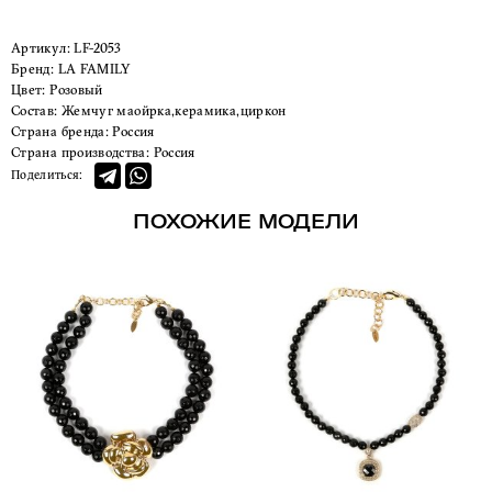
Артикул:
LF-2053
Бренд:
LA FAMILY
Цвет:
Розовый
Состав:
Жемчуг маойрка,керамика,циркон
Страна бренда:
Россия
Страна производства:
Россия
Поделиться:
ПОХОЖИЕ МОДЕЛИ