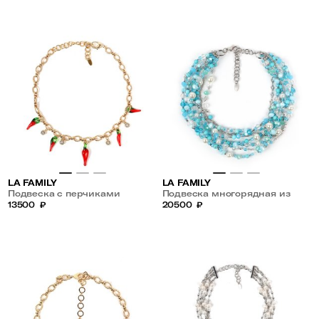
LA FAMILY
LA FAMILY
Подвеска с перчиками
Подвеска многорядная из
13500
₽
хрусталя, бирюзы и жемчуга
20500
₽