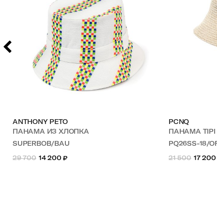
ANTHONY PETO
PCNQ
ПАНАМА ИЗ ХЛОПКА
ПАНАМА TIP
SUPERBOB/BAU
PQ26SS-18/
29 700
14 200
₽
21 500
17 200