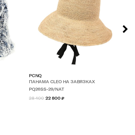
PCNQ
PC
ПАНАМА CLEO НА ЗАВЯЗКАХ
ПА
PQ26SS-29/NAT
PQ
28 400
22 800
₽
28 