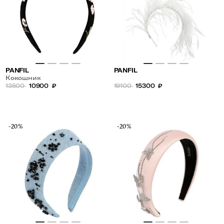
PANFIL
PANFIL
Кокошник
13500
10900
₽
19100
15300
₽
-20%
-20%