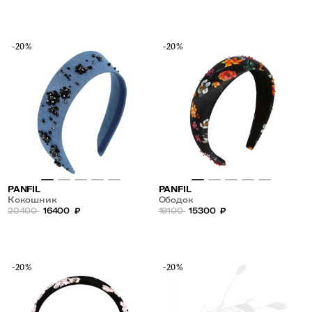
-20%
-20%
PANFIL
PANFIL
Кокошник
Ободок
20400
16400
₽
19100
15300
₽
-20%
-20%