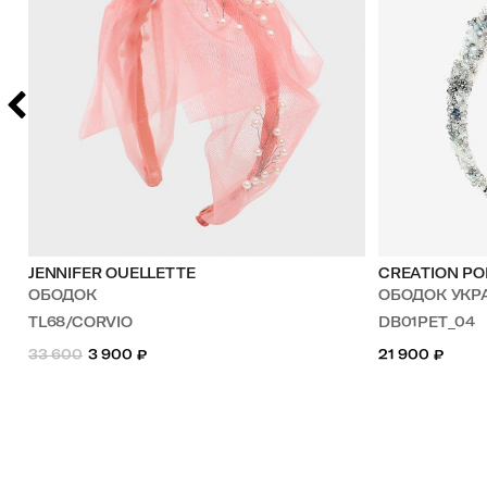
JENNIFER OUELLETTE
CREATION PO
ОБОДОК
ОБОДОК УКРАШЕН
TL68/CORVIO
DB01PET_04
33 600
3 900
₽
21 900
₽