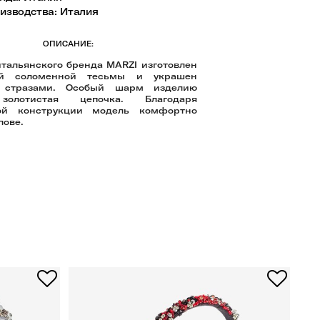
оизводства
:
Италия
ОПИСАНИЕ:
итальянского бренда MARZI изготовлен
ой соломенной тесьмы и украшен
 стразами. Особый шарм изделию
золотистая цепочка. Благодаря
ой конструкции модель комфортно
лове.
-2