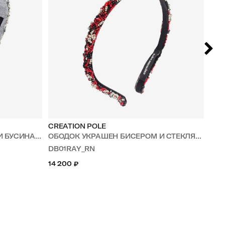
CREATION POLE
PAN
 БУСИНАМИ
ОБОДОК УКРАШЕН БИСЕРОМ И СТЕКЛЯННЫМИ БУСИНАМИ
КО
DB01RAY_RN
JIN
14 200
₽
20 