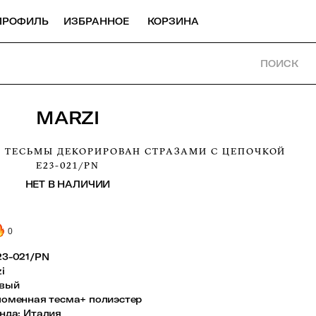
ПРОФИЛЬ
ИЗБРАННОЕ
КОРЗИНА
ПОИСК
MARZI
 ТЕСЬМЫ ДЕКОРИРОВАН СТРАЗАМИ С ЦЕПОЧКОЙ
E23-021/PN
НЕТ В НАЛИЧИИ
0
23-021/PN
i
вый
ломенная тесма+ полиэстер
енда
:
Италия