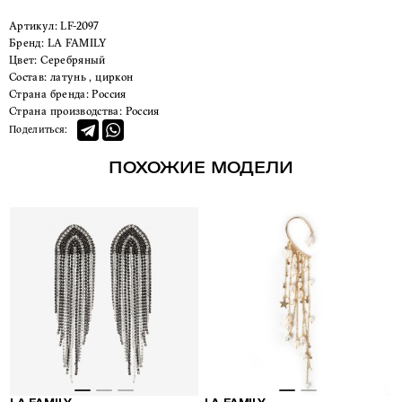
Артикул:
LF-2097
Бренд:
LA FAMILY
Цвет:
Серебряный
Состав:
латунь , циркон
Страна бренда:
Россия
Страна производства:
Россия
Поделиться:
ПОХОЖИЕ МОДЕЛИ