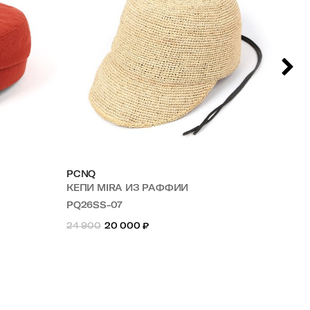
PCNQ
M
КЕПИ MIRA ИЗ РАФФИИ
КЕ
PQ26SS-07
CS
24 900
20 000
₽
25 