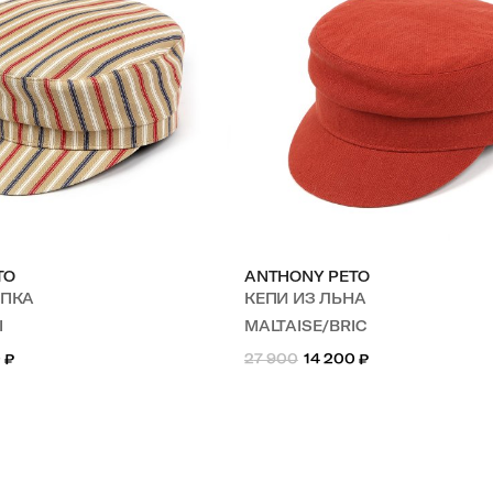
TO
ANTHONY PETO
ОПКА
КЕПИ ИЗ ЛЬНА
I
MALTAISE/BRIC
0
₽
27 900
14 200
₽