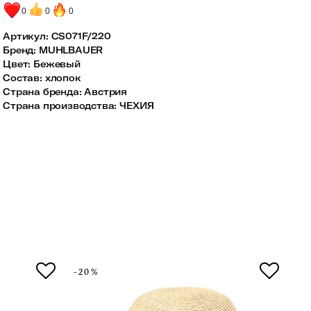
0
0
0
Артикул:
CS071F/220
Бренд
:
MUHLBAUER
Цвет
:
Бежевый
Состав
:
хлопок
Страна бренда
:
Австрия
Страна производства
:
ЧЕХИЯ
-20%
-2