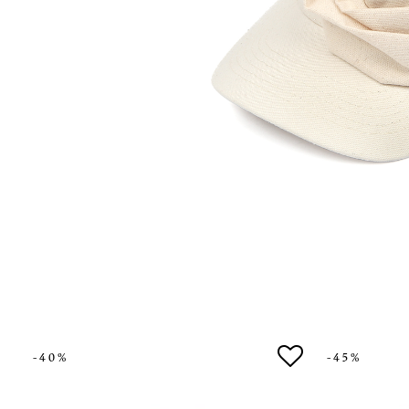
-40%
-45%