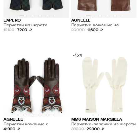
L'APERO
AGNELLE
Перчатки из шерсти
Перчатки кожаные на
12100
7200
₽
шелковой подкладке
20000
11600
₽
-45%
AGNELLE
MM6 MAISON MARGIELA
Перчатки кожаные с
Перчатки-варежки из шерсти
аппликацией на шерстяной
41900
₽
39200
22300
₽
подкладке