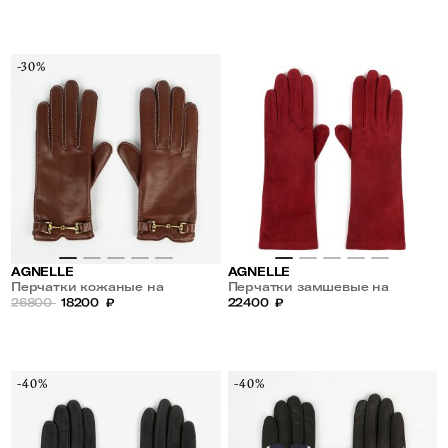
-30%
AGNELLE
AGNELLE
Перчатки кожаные на
Перчатки замшевые на
кашемировой подкладке
26800
18200
₽
шелковой подкладке
22400
₽
-40%
-40%