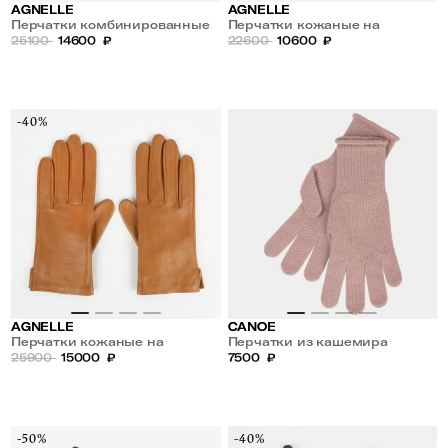
AGNELLE
AGNELLE
Перчатки комбинированные
Перчатки кожаные на
из кожи и меха
25100
14600
₽
шелковой подкладке
22600
10600
₽
-40%
AGNELLE
CANOE
Перчатки кожаные на
Перчатки из кашемира
шелковой подкладке
25900
15000
₽
7500
₽
-50%
-40%