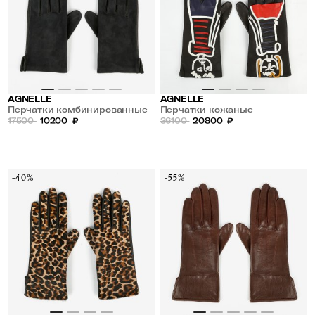
AGNELLE
AGNELLE
Перчатки комбинированные
Перчатки кожаные
из замши и кожи
17500
10200
₽
36100
20800
₽
-40%
-55%