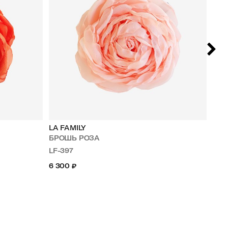
LA FAMILY
NU
БРОШЬ РОЗА
БР
LF-397
110
6 300
₽
35 