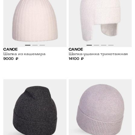
CANOE
CANOE
Шапка из кашемира
Шапка-ушанка трикотажная
9000
₽
14100
₽