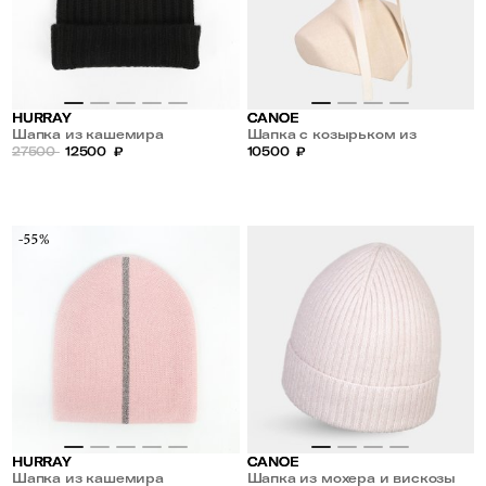
HURRAY
CANOE
Шапка из кашемира
Шапка с козырьком из
27500
12500
₽
кашемира
10500
₽
-55%
HURRAY
CANOE
Шапка из кашемира
Шапка из мохера и вискозы