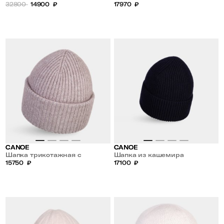
32800
14900
₽
17970
₽
CANOE
CANOE
Шапка трикотажная с
Шапка из кашемира
мохером
15750
₽
17100
₽