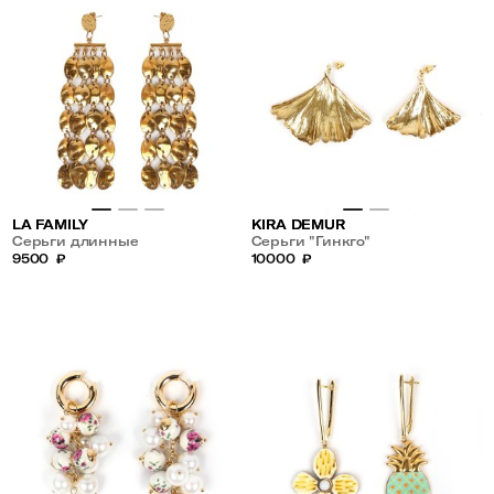
LA FAMILY
KIRA DEMUR
Серьги длинные
Серьги "Гинкго"
9500
₽
10000
₽