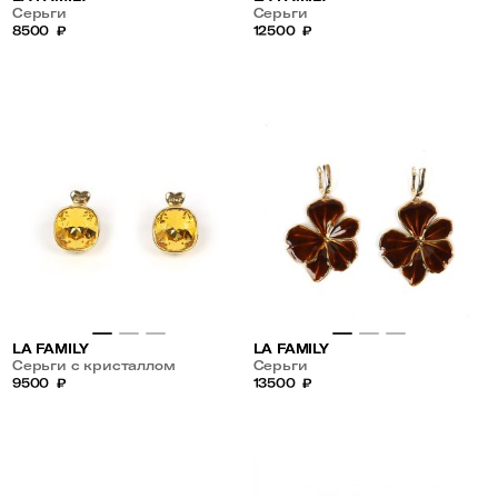
Серьги
Серьги
8500
₽
12500
₽
LA FAMILY
LA FAMILY
Серьги с кристаллом
Серьги
сваровски
9500
₽
13500
₽