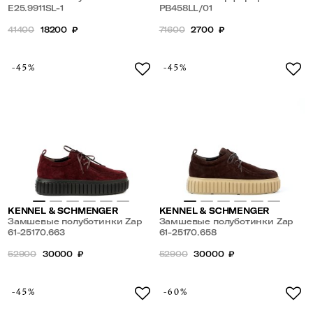
E25.9911SL-1
полуботинки
PB458LL/01
41400
18200
₽
71600
2700
₽
-45%
-45%
KENNEL & SCHMENGER
KENNEL & SCHMENGER
Замшевые полуботинки Zap
Замшевые полуботинки Zap
61-25170.663
61-25170.658
52900
30000
₽
52900
30000
₽
-45%
-60%