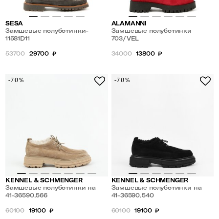
SESA
ALAMANNI
Замшевые полуботинки-
Замшевые полуботинки
топсайдеры
11581D11
703/VEL
53700
29700
₽
34000
13800
₽
-70%
-70%
KENNEL & SCHMENGER
KENNEL & SCHMENGER
Замшевые полуботинки на
Замшевые полуботинки на
меху
41-36590.566
шнуровке
41-36590.540
60100
19100
₽
60100
19100
₽