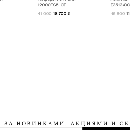
12000FS5_CT
E3513/C
41 000
18 700
₽
46 800
1
Е ЗА НОВИНКАМИ, АКЦИЯМИ И С