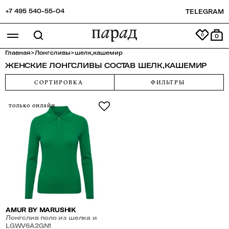
+7 495 540-55-04
TELEGRAM
0
Главная
>
Лонгсливы
>
шелк,кашемир
ЖЕНСКИЕ ЛОНГСЛИВЫ СОСТАВ ШЕЛК,КАШЕМИР
СОРТИРОВКА
ФИЛЬТРЫ
только онлайн
AMUR BY MARUSHIK
Лонгслив поло из шелка и
кашемира
LGWV6A2GN1