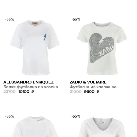
-55%
-55%
ALESSANDRO ENRIQUEZ
ZADIG & VOLTAIRE
Белая футболка из хлопка
Футболка из хлопка со
23700
10100
₽
стразами
21000
9600
₽
-55%
-55%