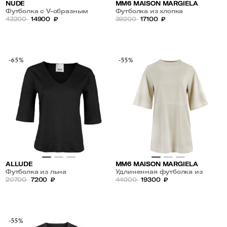
NUDE
MM6 MAISON MARGIELA
Футболка с V-образным
Футболка из хлопка
вырезом из хлопка
43200
14900
₽
39200
17100
₽
-65%
-55%
ALLUDE
MM6 MAISON MARGIELA
Футболка из льна
Удлиненная футболка из
20700
7200
₽
хлопка
44000
19300
₽
-55%