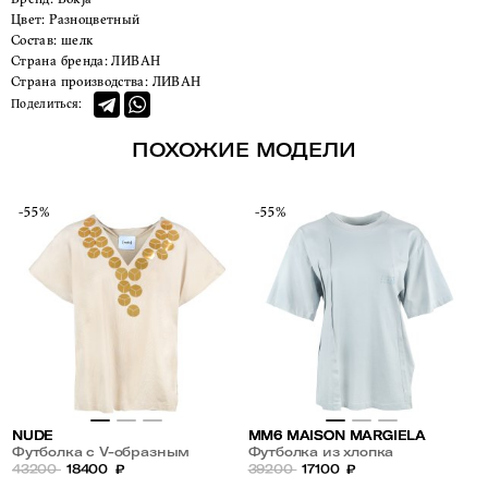
Цвет:
Разноцветный
Состав:
шелк
Страна бренда:
ЛИВАН
Страна производства:
ЛИВАН
Поделиться:
ПОХОЖИЕ МОДЕЛИ
-55%
-55%
NUDE
MM6 MAISON MARGIELA
Футболка с V-образным
Футболка из хлопка
вырезом из хлопка
43200
18400
₽
39200
17100
₽