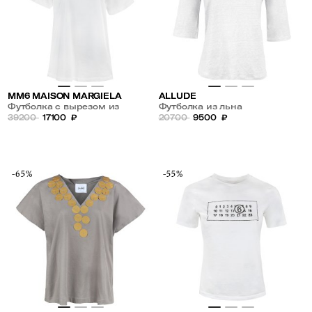
MM6 MAISON MARGIELA
ALLUDE
Футболка с вырезом из
Футболка из льна
хлопка
39200
17100
₽
20700
9500
₽
-65%
-55%