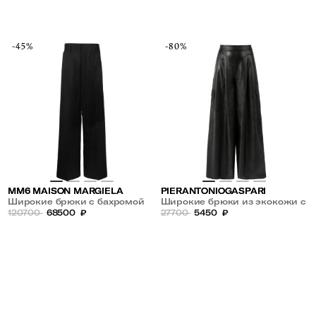
-45%
-80%
MM6 MAISON MARGIELA
PIERANTONIOGASPARI
Широкие брюки с бахромой
Широкие брюки из экокожи с
120700
68500
₽
накладными карманами
27700
5450
₽