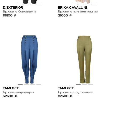
D.EXTERIOR
ERIKA CAVALLINI
Брюки с боковыми
Брюки с элементом из
накладными карманами
19800
₽
плисированной ткани
21000
₽
TAMI GEE
TAMI GEE
Брюки-шаровары
Брюки на пуговицах
52500
₽
32500
₽