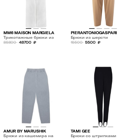
MM6 MAISON MARGIELA
PIERANTONIOGASPARI
Трикотажные брюки из
Брюки из шерсти
хлопка на резинке
85800
48700
₽
15500
5500
₽
AMUR BY MARUSHIK
TAMI GEE
Брюки из кашемира на
Брюки со штрипками