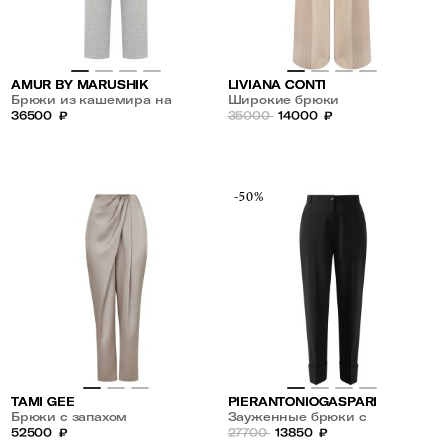
AMUR BY MARUSHIK
LIVIANA CONTI
Брюки из кашемира на
Широкие брюки
кулиске
36500
₽
35000
14000
₽
-50%
TAMI GEE
PIERANTONIOGASPARI
Брюки с запахом
Зауженные брюки с
52500
₽
манжетами
27700
13850
₽