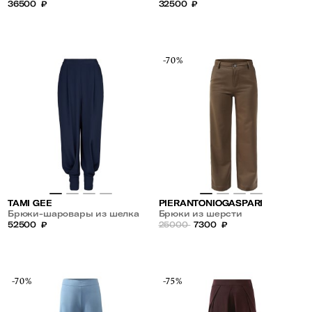
кулиске
36500
₽
32500
₽
-70%
TAMI GEE
PIERANTONIOGASPARI
Брюки-шаровары из шелка
Брюки из шерсти
52500
₽
25000
7300
₽
-70%
-75%