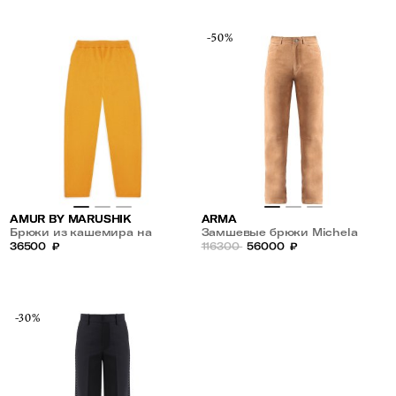
-50%
AMUR BY MARUSHIK
ARMA
Брюки из кашемира на
Замшевые брюки Michela
кулиске
36500
₽
116300
56000
₽
-30%