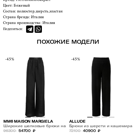
Цвет:
Бежевый
Состав:
полиэстер,шерсть,эластан
Страна бренда:
Италия
Страна производства:
Италия
Поделиться:
ПОХОЖИЕ МОДЕЛИ
-45%
-45%
MM6 MAISON MARGIELA
ALLUDE
Широкие шелковые брюки на
Брюки из шерсти и кашемира
резинке
96300
54700
₽
72100
40900
₽