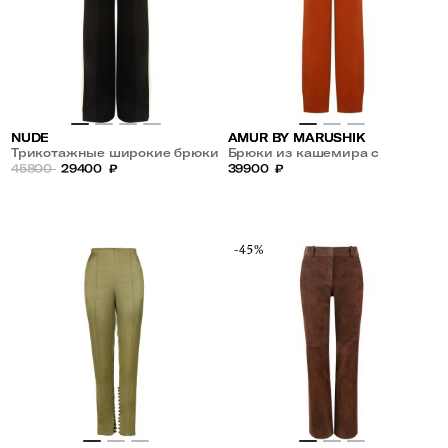
NUDE
AMUR BY MARUSHIK
Трикотажные широкие брюки
Брюки из кашемира с
с лампасами
45800
29400
₽
манжетами
39900
₽
-45%