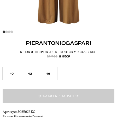
PIERANTONIOGASPARI
БРЮКИ ШИРОКИЕ В ПОЛОСКУ 2C6502BEG
27 700
8 950
₽
40
42
46
ДОБАВИТЬ В КОРЗИНУ
Артикул:
2C6502BEG
Бренд:
PierAntonioGaspari