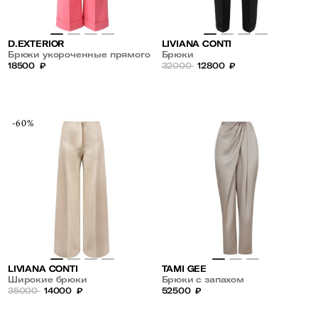
D.EXTERIOR
LIVIANA CONTI
Брюки укороченные прямого
Брюки
кроя
18500
₽
32000
12800
₽
-60%
LIVIANA CONTI
TAMI GEE
Широкие брюки
Брюки с запахом
35000
14000
₽
52500
₽