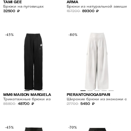
TAMI GEE
ARMA
Брюки на пуговицах
Брюки из натуральной замши
32500
₽
157200
89300
₽
-45%
-80%
MM6 MAISON MARGIELA
PIERANTONIOGASPARI
Трикотажные брюки из
Широкие брюки из экокожи с
хлопка на резинке
85800
48700
₽
накладными карманами
27700
5450
₽
-45%
-70%