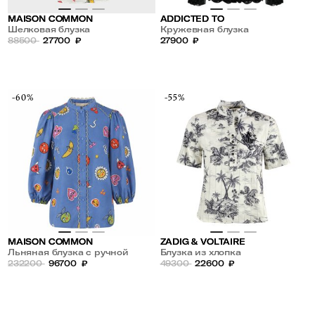
MAISON COMMON
ADDICTED TO
Шелковая блузка
Кружевная блузка
88500
27700
₽
27900
₽
-60%
-55%
MAISON COMMON
ZADIG & VOLTAIRE
Льняная блузка с ручной
Блузка из хлопка
вышивкой
232200
96700
₽
49300
22600
₽