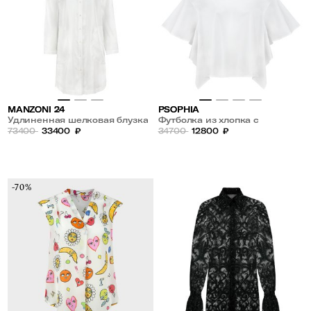
MANZONI 24
PSOPHIA
Удлиненная шелковая блузка
Футболка из хлопка с
73400
33400
₽
расклешенными рукавами
34700
12800
₽
-70%