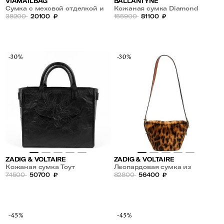
VIAMAILBAG
BALLANTYNE
Сумка с меховой отделкой и
Кожаная сумка Diamond
жаккардовым плечевым
38200
20100
₽
155900
81100
₽
ремнем
-30%
-30%
ZADIG & VOLTAIRE
ZADIG & VOLTAIRE
Кожаная сумка Тоут
Леопардовая сумка из
74500
50700
₽
экомеха
82800
56400
₽
-45%
-45%