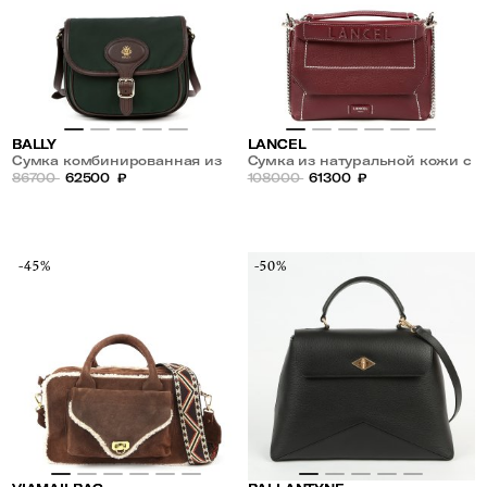
BALLY
LANCEL
Сумка комбинированная из
Сумка из натуральной кожи с
текстиля и кожи
86700
62500
₽
плечевым ремнем-цепочкой
108000
61300
₽
-45%
-50%