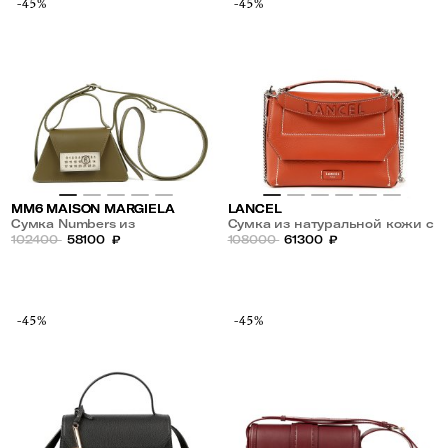
-45%
-45%
MM6 MAISON MARGIELA
LANCEL
Сумка Numbers из
Сумка из натуральной кожи с
натуральной кожи
102400
58100
₽
плечевым ремнем-цепочкой
108000
61300
₽
-45%
-45%