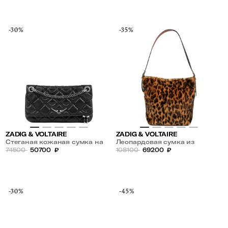
-30%
-35%
ZADIG & VOLTAIRE
ZADIG & VOLTAIRE
Стеганая кожаная сумка на
Леопардовая сумка из
цепочке
74500
50700
₽
экомеха
108100
69200
₽
-30%
-45%