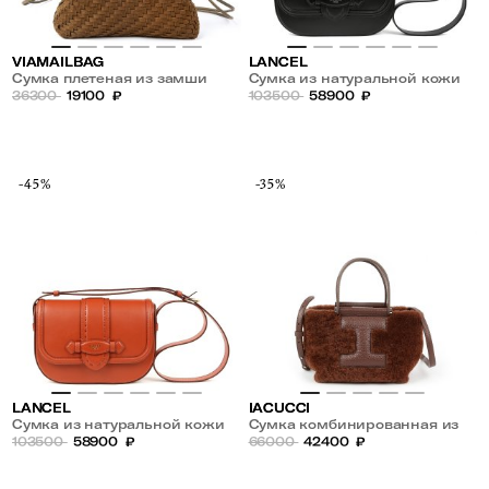
VIAMAILBAG
LANCEL
Сумка плетеная из замши
Сумка из натуральной кожи
36300
19100
₽
103500
58900
₽
-45%
-35%
LANCEL
IACUCCI
Сумка из натуральной кожи
Сумка комбинированная из
103500
58900
₽
натурального меха и кожи
66000
42400
₽