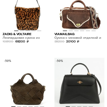
ZADIG & VOLTAIRE
VIAMAILBAG
Леопардовая сумка из
Сумка с меховой отделкой и
экомеха
108100
69200
₽
жаккардовым плечевым
38200
20100
₽
ремнем
-50%
-50%