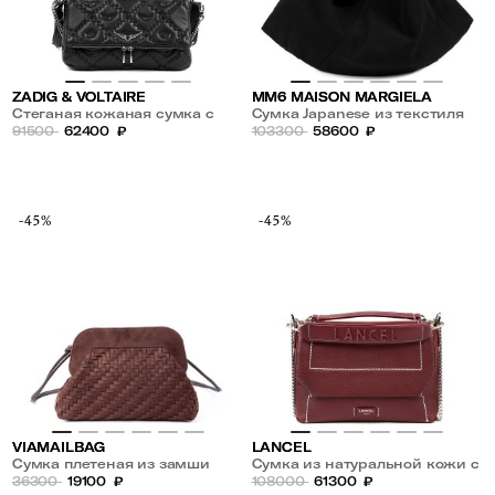
ZADIG & VOLTAIRE
MM6 MAISON MARGIELA
Стеганая кожаная сумка с
Сумка Japanese из текстиля
плечевым ремнем
91500
62400
₽
103300
58600
₽
-45%
-45%
VIAMAILBAG
LANCEL
Сумка плетеная из замши
Сумка из натуральной кожи с
36300
19100
₽
плечевым ремнем-цепочкой
108000
61300
₽