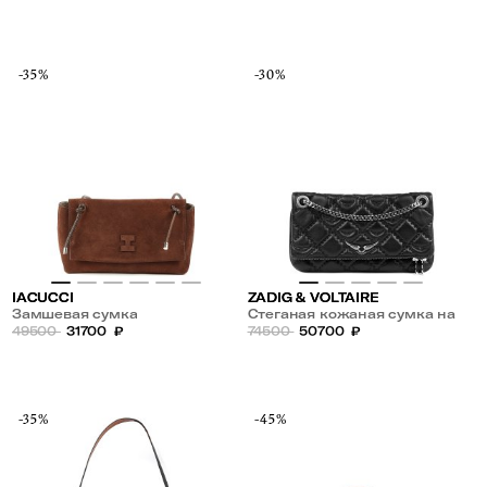
-35%
-30%
IACUCCI
ZADIG & VOLTAIRE
Замшевая сумка
Стеганая кожаная сумка на
49500
31700
₽
цепочке
74500
50700
₽
-35%
-45%