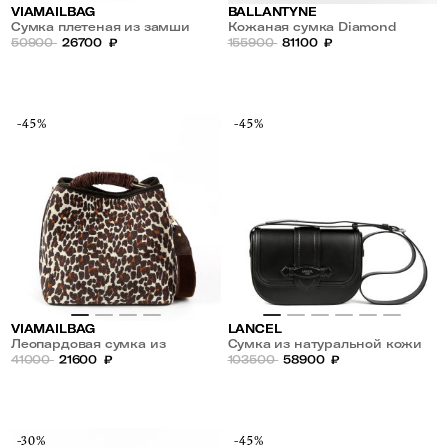
VIAMAILBAG
BALLANTYNE
Сумка плетеная из замши
Кожаная сумка Diamond
50900
26700
₽
155900
81100
₽
-45%
-45%
VIAMAILBAG
LANCEL
Леопардовая сумка из
Сумка из натуральной кожи
текстиля
41000
21600
₽
103500
58900
₽
-30%
-45%