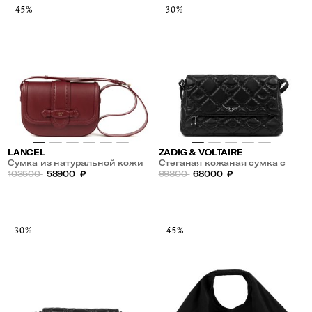
-45%
-30%
LANCEL
ZADIG & VOLTAIRE
Сумка из натуральной кожи
Стеганая кожаная сумка с
103500
58900
₽
плечевым ремнем
99800
68000
₽
-30%
-45%