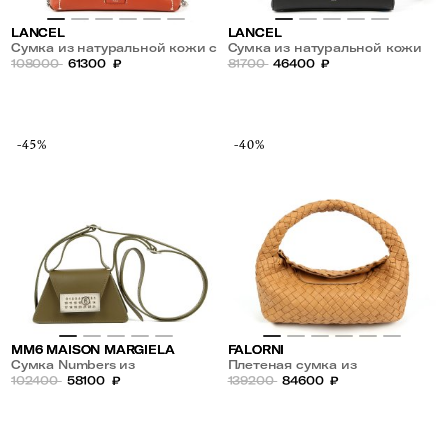
LANCEL
LANCEL
Сумка из натуральной кожи с
Сумка из натуральной кожи
плечевым ремнем-цепочкой
108000
61300
₽
81700
46400
₽
-45%
-40%
MM6 MAISON MARGIELA
FALORNI
Сумка Numbers из
Плетеная сумка из
натуральной кожи
102400
58100
₽
натуральной кожи
139200
84600
₽