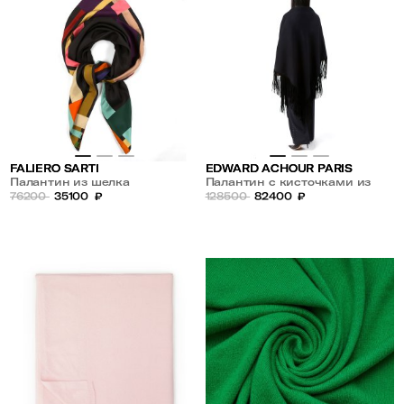
FALIERO SARTI
EDWARD ACHOUR PARIS
Палантин из шелка
Палантин с кисточками из
76200
35100
₽
шерсти и кашемира
128500
82400
₽