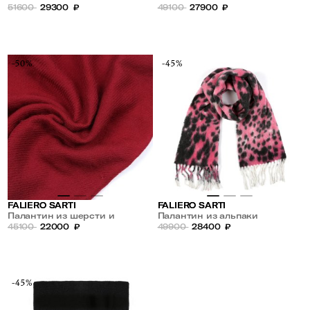
кашемира
51600
29300
₽
49100
27900
₽
-50%
-45%
FALIERO SARTI
FALIERO SARTI
Палантин из шерсти и
Палантин из альпаки
кашемира
45100
22000
₽
49900
28400
₽
-45%