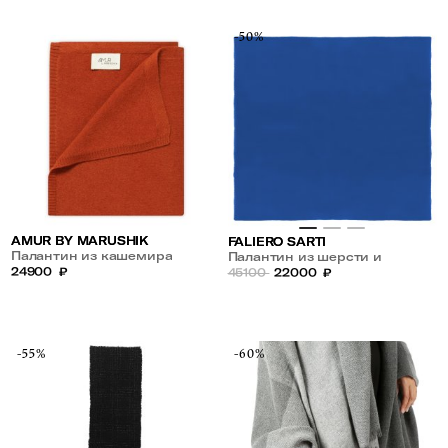
-50%
AMUR BY MARUSHIK
FALIERO SARTI
Палантин из кашемира
Палантин из шерсти и
24900
₽
кашемира
45100
22000
₽
-55%
-60%