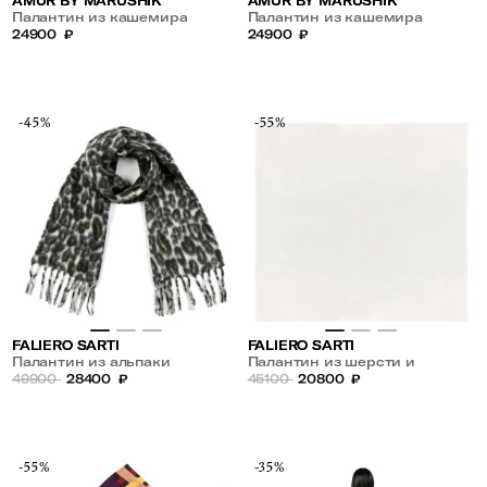
AMUR BY MARUSHIK
AMUR BY MARUSHIK
Палантин из кашемира
Палантин из кашемира
24900
₽
24900
₽
-45%
-55%
FALIERO SARTI
FALIERO SARTI
Палантин из альпаки
Палантин из шерсти и
49900
28400
₽
кашемира
45100
20800
₽
-55%
-35%