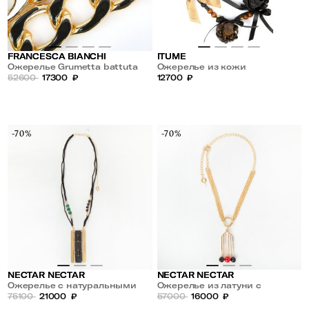
FRANCESCA BIANCHI
ITUME
Ожерелье Grumetta battuta
Ожерелье из кожи
52600
17300
₽
12700
₽
-70%
-70%
NECTAR NECTAR
NECTAR NECTAR
Ожерелье с натуральными
Ожерелье из латуни с
камнями
75100
21000
₽
камнями
57000
16000
₽