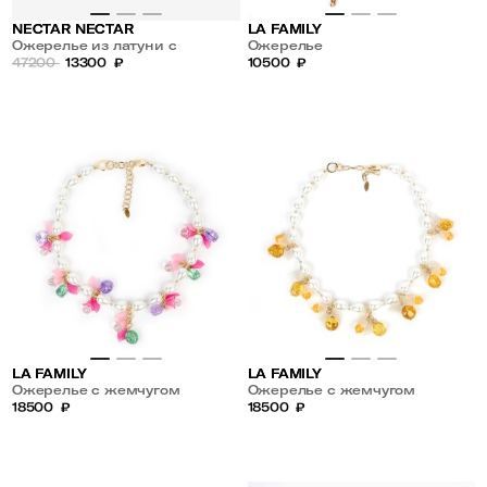
NECTAR NECTAR
LA FAMILY
Ожерелье из латуни с
Ожерелье
натуральным камнем кварц
47200
13300
₽
10500
₽
LA FAMILY
LA FAMILY
Ожерелье с жемчугом
Ожерелье с жемчугом
майорка
18500
₽
майорка
18500
₽