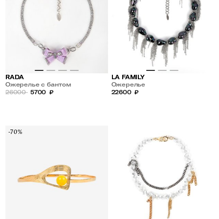
RADA
LA FAMILY
Ожерелье с бантом
Ожерелье
26000
5700
₽
22600
₽
-70%